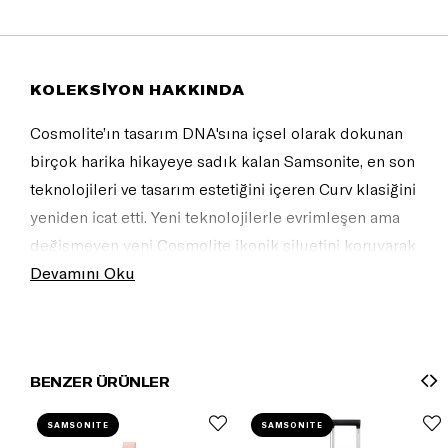
KOLEKSİYON HAKKINDA
Cosmolite’ın tasarım DNA'sına içsel olarak dokunan
birçok harika hikayeye sadık kalan Samsonite, en son
teknolojileri ve tasarım estetiğini içeren Curv klasiğini
yeniden icat etti. Yeni teknolojilerle evrimleşen ama
değişmeyen yeni Cosmolite ikonik siluetini koruyarak
şimdi daha zarif üstelik çok daha hafif! Tüm bu
Devamını Oku
inovatif yenilikler, güncel ve trend moda renk paleti
ile birlikte bir uyum içerisinde eşleşiyor! <br/><br/>
<img
BENZER ÜRÜNLER
src="//shop.samsonite.co.uk/images/engl/grfx/sams_mad
in-eu.jpg" alt="Made in Europe"/><br/> Bagajınızın
SAMSONITE
SAMSONITE
genişlik + yükseklik + derinlik (X + Y + Z) toplamı 158