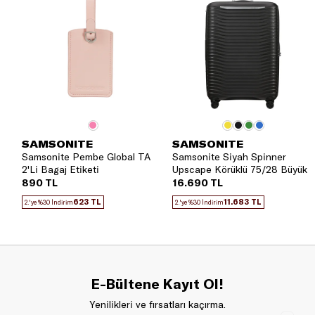
cm’den büyük ve 292 cm’ye kadar ise oversize bagaj
olarak kabul edilir.<br/> Bagajınızın genişlik +
yükseklik + derinlik (X + Y + Z) toplamı 158 cm’den
büyük ve 292 cm’ye kadar ise oversize bagaj olarak
kabul edilir.
SAMSONITE
SAMSONITE
Samsonite Pembe Global TA
Samsonite Siyah Spinner
2'Li Bagaj Etiketi
Upscape Körüklü 75/28 Büyük
Boy Valiz
890 TL
16.690 TL
623 TL
11.683 TL
2.'ye %30 İndirim
2.'ye %30 İndirim
E-Bültene Kayıt Ol!
Yenilikleri ve fırsatları kaçırma.