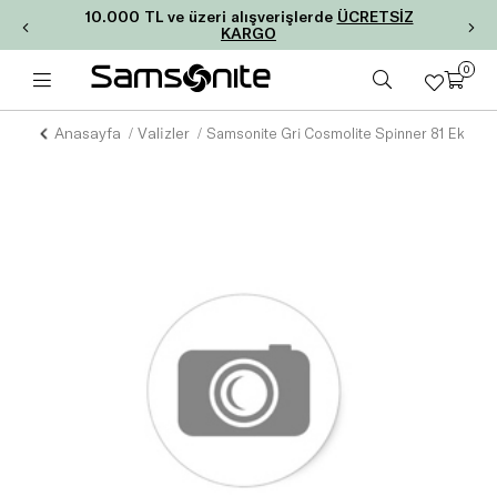
10.000 TL ve üzeri alışverişlerde
ÜCRETSİZ
KARGO
0
Anasayfa
Valizler