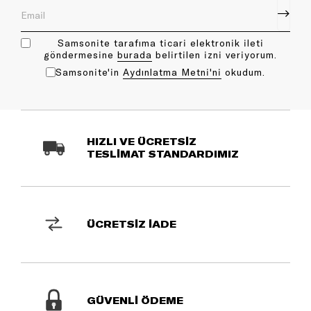
Samsonite tarafıma ticari elektronik ileti
göndermesine
bu rada
belirtilen izni veriyorum.
Samsonite'in
Aydınlatma Metni'ni
okudum.
HIZLI VE ÜCRETSİZ
TESLİMAT STANDARDIMIZ
ÜCRETSİZ İADE
GÜVENLİ ÖDEME