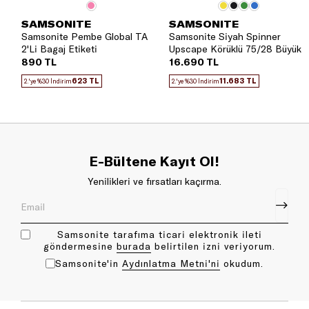
SAMSONITE
SAMSONITE
Samsonite Pembe Global TA
Samsonite Siyah Spinner
2'Li Bagaj Etiketi
Upscape Körüklü 75/28 Büyük
Boy Valiz
890 TL
16.690 TL
623 TL
11.683 TL
2.'ye %30 İndirim
2.'ye %30 İndirim
E-Bültene Kayıt Ol!
Yenilikleri ve fırsatları kaçırma.
Samsonite tarafıma ticari elektronik ileti
göndermesine
bu rada
belirtilen izni veriyorum.
Samsonite'in
Aydınlatma Metni'ni
okudum.