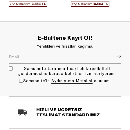
13.853 TL
10.563 TL
2.'ye %30 İndirim
2.'ye %30 İndirim
E-Bültene Kayıt Ol!
Yenilikleri ve fırsatları kaçırma.
Samsonite tarafıma ticari elektronik ileti
göndermesine
bu rada
belirtilen izni veriyorum.
Samsonite'in
Aydınlatma Metni'ni
okudum.
HIZLI VE ÜCRETSİZ
TESLİMAT STANDARDIMIZ