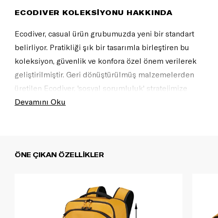
ECODIVER KOLEKSİYONU HAKKINDA
Ecodiver, casual ürün grubumuzda yeni bir standart
belirliyor. Pratikliği şık bir tasarımla birleştiren bu
koleksiyon, güvenlik ve konfora özel önem verilerek
geliştirilmiştir. Geri dönüştürülmüş malzemelerden
üretilen Ecodiver, 'sosyal sorumluluk' stratejimize
mükemmel şekilde uyuyor.
Devamını Oku
Geri dönüştürülmüş malzemelerden üretilen
Ecodiver, 'sosyal sorumluluk' stratejimize mükemmel
şekilde uyuyor. Benzersiz tasarım, bu seriyi tüm açık
ÖNE ÇIKAN ÖZELLİKLER
hava maceralarınız ve şehir içi gezintileriniz için
mükemmel bir seçim haline getirir.