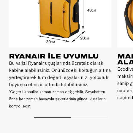
RYANAIR İLE UYUMLU
MA
ALA
z
Bu valizi Ryanair uçuşlarında ücretsiz olarak
Ecodive
kabine alabilirsiniz. Önünüzdeki koltuğun altına
maksimu
yerleştirerek tüm değerli eşyalarınızı yolculuk
sahip g
boyunca elinizin altında tutabilirsiniz.
cepleri
*Geçerli koşullar zaman zaman değişebilir. Seyahatten
seçimdi
önce her zaman havayolu şirketlerinin güncel kurallarını
kontrol edin.