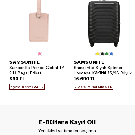
SAMSONITE
SAMSONITE
Samsonite Pembe Global TA
Samsonite Siyah Spinner
2'Li Bagaj Etiketi
Upscape Körüklü 75/28 Büyük
Boy Valiz
890 TL
16.690 TL
623 TL
11.683 TL
2.'ye %30 İndirim
2.'ye %30 İndirim
E-Bültene Kayıt Ol!
Yenilikleri ve fırsatları kaçırma.