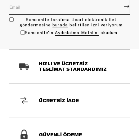
Samsonite tarafıma ticari elektronik ileti
göndermesine
bu rada
belirtilen izni veriyorum.
Samsonite'in
Aydınlatma Metni'ni
okudum.
HIZLI VE ÜCRETSİZ
TESLİMAT STANDARDIMIZ
ÜCRETSİZ İADE
GÜVENLİ ÖDEME