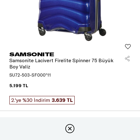
SAMSONITE
Samsonite Lacivert Firelite Spinner 75 Büyük
Boy Valiz
SU72-503-SF000*11
5.199 TL
2.'ye %30 İndirim
3.639 TL