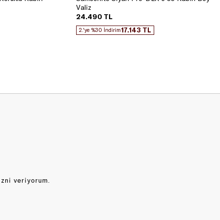
Valiz
24.490 TL
17.143 TL
2.'ye %30 İndirim
izni veriyorum.