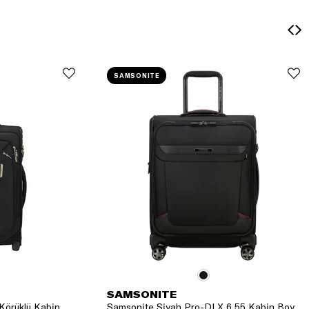
SAMSONITE
SAMSONITE
Körüklü Kabin
Samsonite Siyah Pro-DLX 6 55 Kabin Boy