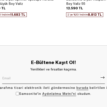
üyük Boy Valiz
Boy Valiz 55
 TL
12.590 TL
11.683 TL
8.813 TL
0 İndirim
2.'ye %30 İndirim
E-Bültene Kayıt Ol!
Yenilikleri ve fırsatları kaçırma.
arafıma ticari elektronik ileti göndermesine
bu rada
belirtilen 
Samsonite'in
Aydınlatma Metni'ni
okudum.