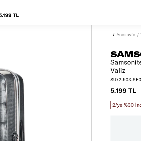
5.199 TL
Anasayfa
SAMS
Samsonite
Valiz
SU72-503-SF0
5.199 TL
2.'ye %30 İn