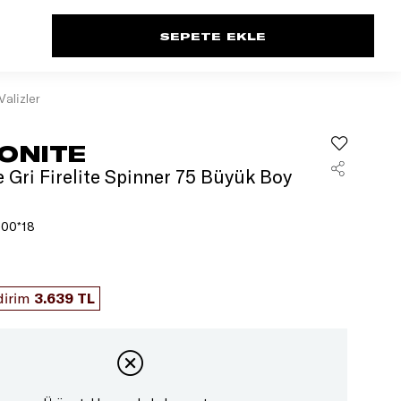
Valizler
ONITE
 Gri Firelite Spinner 75 Büyük Boy
00*18
dirim
3.639 TL