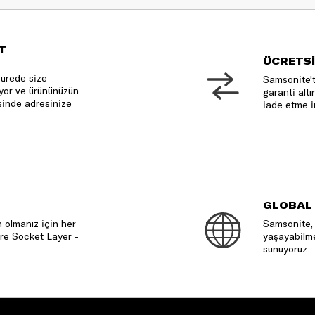
T
ÜCRETSİ
sürede size
Samsonite't
nıyor ve ürününüzün
garanti altı
sinde adresinize
iade etme i
GLOBAL
 olmanız için her
Samsonite, 
re Socket Layer -
yaşayabilme
sunuyoruz.