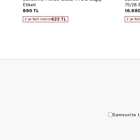
Etiketi
75/28 B
890 TL
16.690
623 TL
2.'ye %30 İndirim
2.'ye %3
Samsonite t