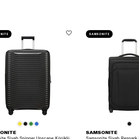
NITE
SAMSONITE
ONITE
SAMSONITE
te Siyah Spinner Upscape Körüklü
Samsonite Siyah Respark 