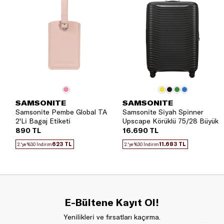
SAMSONITE
SAMSONITE
Samsonite Pembe Global TA
Samsonite Siyah Spinner
2'Li Bagaj Etiketi
Upscape Körüklü 75/28 Büyük
Boy Valiz
890 TL
16.690 TL
623 TL
11.683 TL
2.'ye %30 İndirim
2.'ye %30 İndirim
E-Bültene Kayıt Ol!
Yenilikleri ve fırsatları kaçırma.