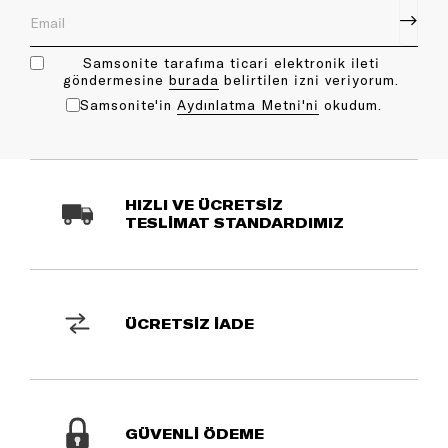
Samsonite tarafıma ticari elektronik ileti
göndermesine
bu rada
belirtilen izni veriyorum.
Samsonite'in
Aydınlatma Metni'ni
okudum.
HIZLI VE ÜCRETSİZ
TESLİMAT STANDARDIMIZ
ÜCRETSİZ İADE
GÜVENLİ ÖDEME