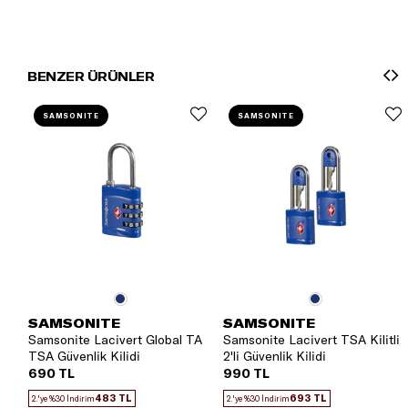
BENZER ÜRÜNLER
SAMSONITE
SAMSONITE
SAMSONITE
SAMSONITE
Samsonite Lacivert Global TA
Samsonite Lacivert TSA Kilitli
TSA Güvenlik Kilidi
2'li Güvenlik Kilidi
690 TL
990 TL
483 TL
693 TL
2.'ye %30 İndirim
2.'ye %30 İndirim