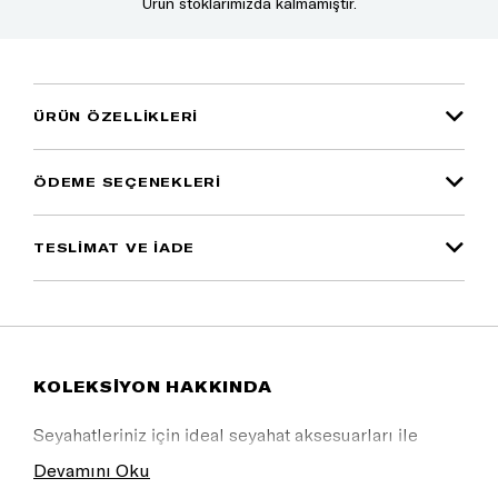
Ürün stoklarımızda kalmamıştır.
ÜRÜN ÖZELLIKLERI
ÖDEME SEÇENEKLERI
TESLİMAT VE İADE
KOLEKSİYON HAKKINDA
Seyahatleriniz için ideal seyahat aksesuarları ile
tarzınızı yansıtın.
Devamını Oku