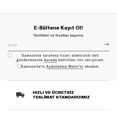
E-Bültene Kayıt Ol!
Yenilikleri ve fırsatları kaçırma.
Samsonite tarafıma ticari elektronik ileti
göndermesine
bu rada
belirtilen izni veriyorum.
Samsonite'in
Aydınlatma Metni'ni
okudum.
HIZLI VE ÜCRETSİZ
TESLİMAT STANDARDIMIZ