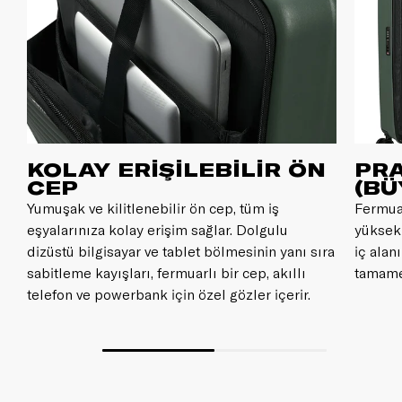
KOLAY ERİŞİLEBİLİR ÖN
PRA
CEP
(BÜ
Yumuşak ve kilitlenebilir ön cep, tüm iş
Fermuar
a
eşyalarınıza kolay erişim sağlar. Dolgulu
yüksekl
dizüstü bilgisayar ve tablet bölmesinin yanı sıra
iç alanı
sabitleme kayışları, fermuarlı bir cep, akıllı
tamamen
telefon ve powerbank için özel gözler içerir.