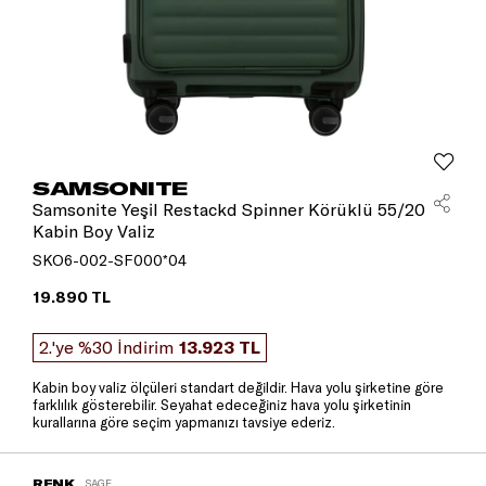
SAMSONITE
Samsonite Yeşil Restackd Spinner Körüklü 55/20
Kabin Boy Valiz
SKO6-002-SF000*04
19.890 TL
2.'ye %30 İndirim
13.923 TL
Kabin boy valiz ölçüleri standart değildir. Hava yolu şirketine göre
farklılık gösterebilir. Seyahat edeceğiniz hava yolu şirketinin
kurallarına göre seçim yapmanızı tavsiye ederiz.
RENK
SAGE