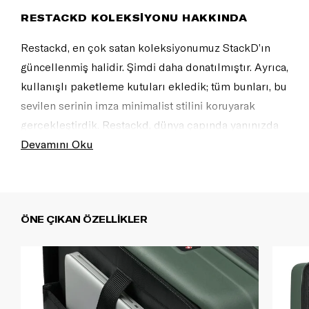
RESTACKD KOLEKSİYONU HAKKINDA
Restackd, en çok satan koleksiyonumuz StackD’ın
güncellenmiş halidir. Şimdi daha donatılmıştır. Ayrıca,
kullanışlı paketleme kutuları ekledik; tüm bunları, bu
sevilen serinin imza minimalist stilini koruyarak
gerçekleştirdik. Restackd, dünya çapında yanınızda
olmaya hazır.
Devamını Oku
ÖNE ÇIKAN ÖZELLİKLER