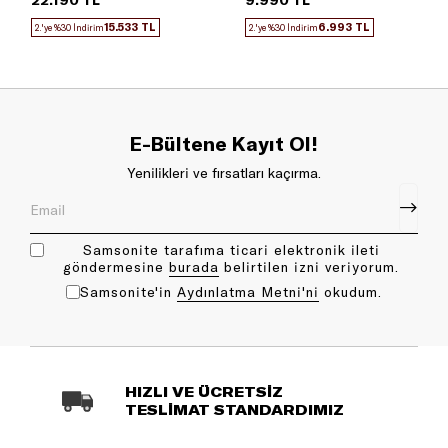
15.533 TL
6.993 TL
2.'ye %30 İndirim
2.'ye %30 İndirim
E-Bültene Kayıt Ol!
Yenilikleri ve fırsatları kaçırma.
Samsonite tarafıma ticari elektronik ileti
göndermesine
bu rada
belirtilen izni veriyorum.
Samsonite'in
Aydınlatma Metni'ni
okudum.
HIZLI VE ÜCRETSİZ
TESLİMAT STANDARDIMIZ