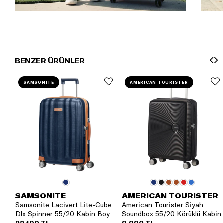
BENZER ÜRÜNLER
SAMSONITE
AMERICAN TOURISTER
SAMSONITE
AMERICAN TOURISTER
Samsonite Lacivert Lite-Cube
American Tourister Siyah
Dlx Spinner 55/20 Kabin Boy
Soundbox 55/20 Körüklü Kabin
Valiz
Boy Valiz
22.190 TL
9.990 TL