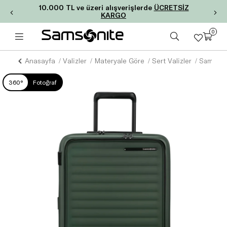
10.000 TL ve üzeri alışverişlerde
ÜCRETSİZ
KARGO
0
Anasayfa
Valizler
Materyale Göre
Sert Valizler
360°
Fotoğraf