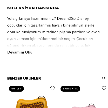
KOLEKSİYON HAKKINDA
Yola çıkmaya hazır mısınız? Dream2Go Disney,
çocuklar için tasarlanmış havalı binebilir valizlerle
dolu koleksiyonumuz, tatiller, pijama partileri ve evde
oyun zamanı için mükemmel bir seçim. Çocukları
eğlendirirken ebeveynlere de rahat bir yolculuk
sunan, birbirinden büyülü Disney baskılarından
Devamını Oku
oluşan geniş koleksiyonumuzu keşfedin!
BENZER ÜRÜNLER
OUTLET
SAMSONITE