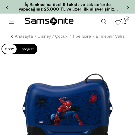
İş Bankası'na özel 6 taksit ve tek seferde
yapacağınız 25.000 TL ve üzeri ilk alışverişinize
2.000 TL MaxiPuan!
0
Anasayfa
Disney / Çocuk
Tipe Göre
Binilebilir Valiz
360°
Fotoğraf