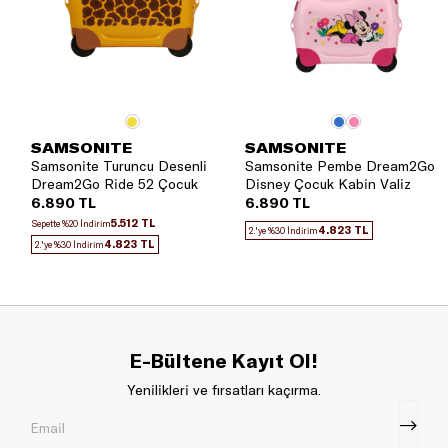
SAMSONITE
SAMSONITE
Samsonite Turuncu Desenli
Samsonite Pembe Dream2Go
Dream2Go Ride 52 Çocuk
Disney Çocuk Kabin Valiz
Kabin Valiz
6.890 TL
6.890 TL
5.512 TL
Sepette %20 İndirim
4.823 TL
2.'ye %30 İndirim
4.823 TL
2.'ye %30 İndirim
E-Bültene Kayıt Ol!
Yenilikleri ve fırsatları kaçırma.