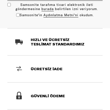
Samsonite tarafıma ticari elektronik ileti
göndermesine
bu rada
belirtilen izni veriyorum.
Samsonite'in
Aydınlatma Metni'ni
okudum.
HIZLI VE ÜCRETSİZ
TESLİMAT STANDARDIMIZ
ÜCRETSİZ İADE
GÜVENLİ ÖDEME