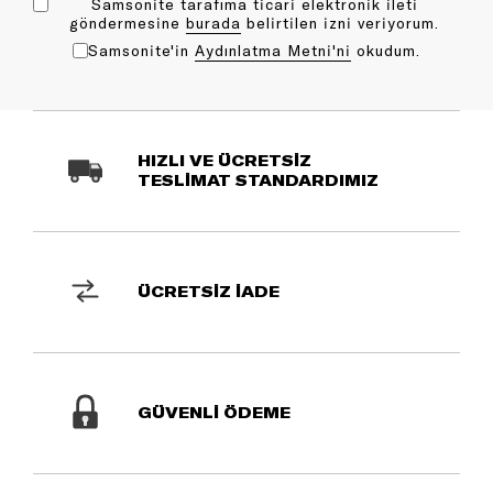
Samsonite tarafıma ticari elektronik ileti
göndermesine
bu rada
belirtilen izni veriyorum.
Samsonite'in
Aydınlatma Metni'ni
okudum.
HIZLI VE ÜCRETSİZ
TESLİMAT STANDARDIMIZ
ÜCRETSİZ İADE
GÜVENLİ ÖDEME