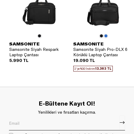
SAMSONITE
SAMSONITE
Samsonite Siyah Respark
Samsonite Siyah Pro-DLX 6
Laptop Çantası
Körüklü Laptop Çantası
5.990 TL
19.090 TL
13.363 TL
2.'ye %30 İndirim
E-Bültene Kayıt Ol!
Yenilikleri ve fırsatları kaçırma.