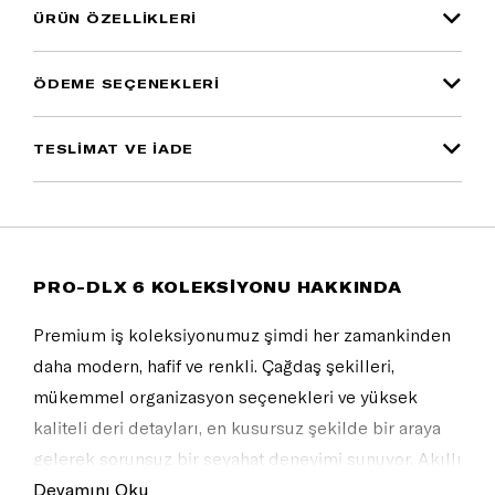
ÜRÜN ÖZELLIKLERI
ÖDEME SEÇENEKLERI
TESLİMAT VE İADE
PRO-DLX 6 KOLEKSİYONU HAKKINDA
Premium iş koleksiyonumuz şimdi her zamankinden
daha modern, hafif ve renkli. Çağdaş şekilleri,
mükemmel organizasyon seçenekleri ve yüksek
kaliteli deri detayları, en kusursuz şekilde bir araya
gelerek sorunsuz bir seyahat deneyimi sunuyor. Akıllı
sırt çantalarından şık valizlere ve uyumlu cüzdanlara
Devamını Oku