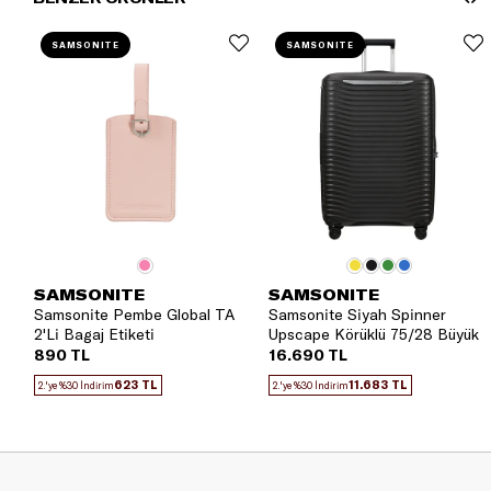
SAMSONITE
SAMSONITE
SAMSONITE
SAMSONITE
Samsonite Pembe Global TA
Samsonite Siyah Spinner
2'Li Bagaj Etiketi
Upscape Körüklü 75/28 Büyük
Boy Valiz
890 TL
16.690 TL
623 TL
11.683 TL
2.'ye %30 İndirim
2.'ye %30 İndirim