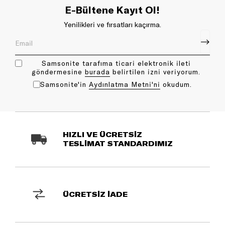
E-Bültene Kayıt Ol!
Yenilikleri ve fırsatları kaçırma.
Samsonite tarafıma ticari elektronik ileti
göndermesine
bu rada
belirtilen izni veriyorum.
Samsonite'in
Aydınlatma Metni'ni
okudum.
HIZLI VE ÜCRETSİZ
TESLİMAT STANDARDIMIZ
ÜCRETSİZ İADE