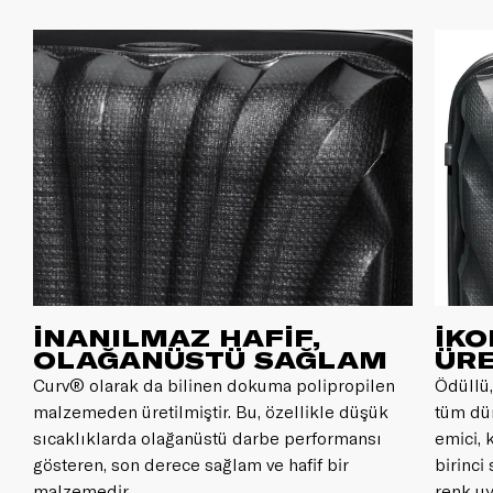
kısıtlamaları olabilir. Check-in'de ek bagaj ücretiyle
karşılaşmamak için uçuştan önce lütfen kontrol edin.
İNANILMAZ HAFİF,
İKO
OLAĞANÜSTÜ SAĞLAM
ÜRE
Curv® olarak da bilinen dokuma polipropilen
Ödüllü,
malzemeden üretilmiştir. Bu, özellikle düşük
tüm dü
sıcaklıklarda olağanüstü darbe performansı
emici, 
gösteren, son derece sağlam ve hafif bir
birinci
malzemedir.
renk uy