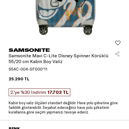
SAMSONITE
Samsonite Mavi C-Lite Disney Spinner Körüklü
55/20 cm Kabin Boy Valiz
S54C-004-SF000*11
25.290 TL
2.'ye %30 İndirim
17.703 TL
Kabin boy valiz ölçüleri standart değildir. Hava yolu şirketine göre
farklılık gösterebilir. Seyahat edeceğiniz hava yolu şirketinin
kurallarına göre seçim yapmanızı tavsiye ederiz.
RENK