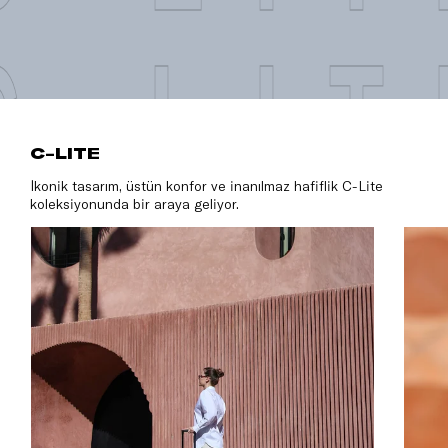
C-LIT
C-LITE
İkonik tasarım, üstün konfor ve inanılmaz hafiflik C-Lite
koleksiyonunda bir araya geliyor.