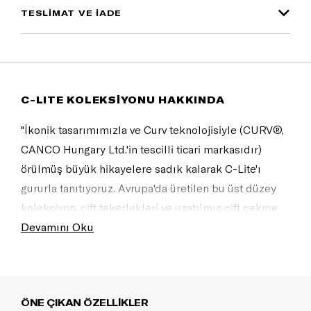
TESLİMAT VE İADE
C-LITE KOLEKSİYONU HAKKINDA
"İkonik tasarımımızla ve Curv teknolojisiyle (CURV®,
CANCO Hungary Ltd.'in tescilli ticari markasıdır)
örülmüş büyük hikayelere sadık kalarak C-Lite'ı
gururla tanıtıyoruz. Avrupa'da üretilen bu üst düzey
koleksiyon, çift tekerlekleri ve uzatılmış çift çekme
kolu sayesinde artık çok daha akıcı bir seyahat
Devamını Oku
deneyimi sunuyor. İnanılmaz hafifliği ve mükemmel
konforu, yolculuğunuzu daha da keyifli kılacak.
Havayolunuzun XL valizler için boyut ve ağırlık
ÖNE ÇIKAN ÖZELLİKLER