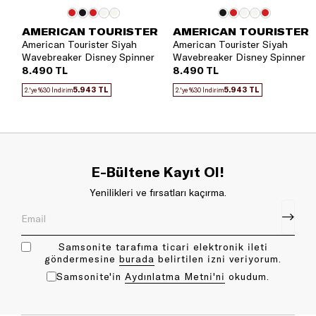
AMERICAN TOURISTER
AMERICAN TOURISTER
American Tourister Siyah
American Tourister Siyah
Wavebreaker Disney Spinner
Wavebreaker Disney Spinner
55 Kabin Boy Valiz
55 Kabin Boy Valiz
8.490 TL
8.490 TL
5.943 TL
5.943 TL
2.'ye %30 İndirim
2.'ye %30 İndirim
E-Bültene Kayıt Ol!
Yenilikleri ve fırsatları kaçırma.
Samsonite tarafıma ticari elektronik ileti
göndermesine
bu rada
belirtilen izni veriyorum.
Samsonite'in
Aydınlatma Metni'ni
okudum.