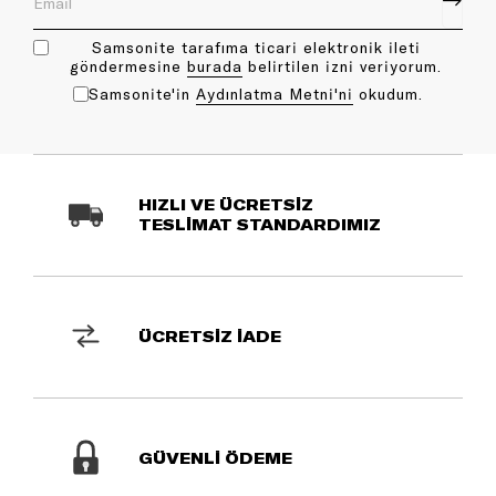
Samsonite tarafıma ticari elektronik ileti
göndermesine
bu rada
belirtilen izni veriyorum.
Samsonite'in
Aydınlatma Metni'ni
okudum.
HIZLI VE ÜCRETSİZ
TESLİMAT STANDARDIMIZ
ÜCRETSİZ İADE
GÜVENLİ ÖDEME