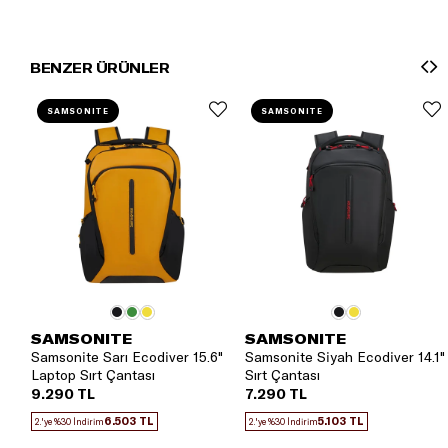
BENZER ÜRÜNLER
SAMSONITE
SAMSONITE
SAMSONITE
SAMSONITE
Samsonite Sarı Ecodiver 15.6"
Samsonite Siyah Ecodiver 14.1"
Laptop Sırt Çantası
Sırt Çantası
9.290 TL
7.290 TL
6.503 TL
5.103 TL
2.'ye %30 İndirim
2.'ye %30 İndirim