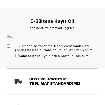
E-Bültene Kayıt Ol!
Yenilikleri ve fırsatları kaçırma.
Samsonite tarafıma ticari elektronik ileti
göndermesine
bu rada
belirtilen izni veriyorum.
Samsonite'in
Aydınlatma Metni'ni
okudum.
HIZLI VE ÜCRETSİZ
TESLİMAT STANDARDIMIZ