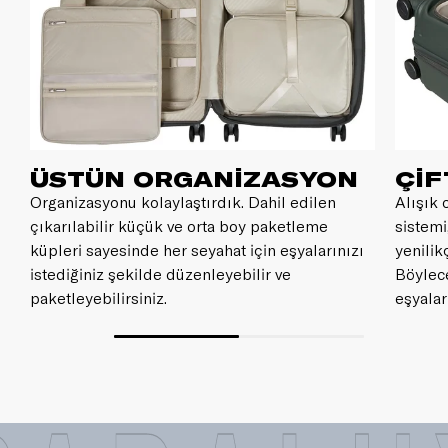
ÜSTÜN ORGANİZASYON
ÇİF
Organizasyonu kolaylaştırdık. Dahil edilen
Alışık 
çıkarılabilir küçük ve orta boy paketleme
sistemi
küpleri sayesinde her seyahat için eşyalarınızı
yenilik
istediğiniz şekilde düzenleyebilir ve
Böylece
paketleyebilirsiniz.
eşyalar