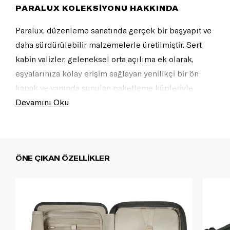
PARALUX KOLEKSİYONU HAKKINDA
Paralux, düzenleme sanatında gerçek bir başyapıt ve
daha sürdürülebilir malzemelerle üretilmiştir. Sert
kabin valizler, geleneksel orta açılıma ek olarak,
eşyalarınıza kolay erişim sağlayan yenilikçi bir ön
kapak ve yanında sunulan paketleme küpleriyle
donatılmıştır. Çantalar ve duffle modelleri ise her
Devamını Oku
seyahatiniz için düzeninizi kişiselleştirmenize olanak
tanıyan özenli, sofistike detaylar ve bölmelerle
tasarlanmıştır. Mükemmelleştirilmiş bir paketleme
ÖNE ÇIKAN ÖZELLİKLER
deneyimi ile Paralux'u sunuyoruz.