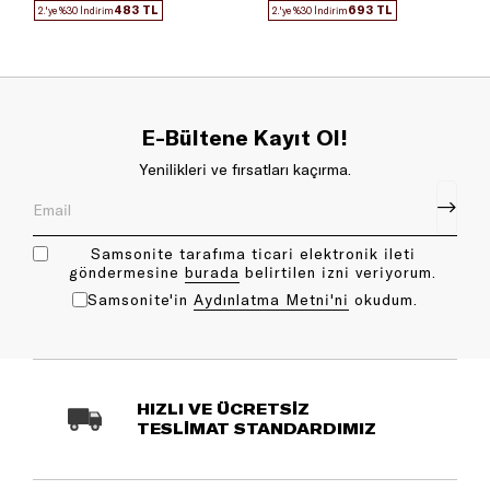
483 TL
693 TL
2.'ye %30 İndirim
2.'ye %30 İndirim
E-Bültene Kayıt Ol!
Yenilikleri ve fırsatları kaçırma.
Samsonite tarafıma ticari elektronik ileti
göndermesine
bu rada
belirtilen izni veriyorum.
Samsonite'in
Aydınlatma Metni'ni
okudum.
HIZLI VE ÜCRETSİZ
TESLİMAT STANDARDIMIZ