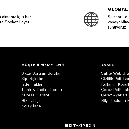
GLOBAL
 olmanız için her
Samsonite, 
re Socket Layer -
yaşayabilme
sunuyoruz.
MÜŞTERİ HİZMETLERİ
YASAL
Sıkça Sorulan Sorular
Sahte Web Site
Siparişlerim
Gizlilik Politika
İade Hakları
Kullanım Koşull
Tamir & Tadilat Formu
Çerez Politikala
Küresel Garanti
Çerez Ayarları
Bize Ulaşın
Bilgi Toplumu 
Kolay İade
BİZİ TAKİP EDİN!