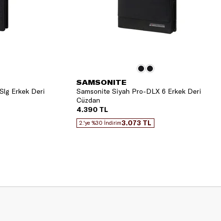
SAMSONITE
Slg Erkek Deri
Samsonite Siyah Pro-DLX 6 Erkek Deri
Cüzdan
4.390 TL
3.073 TL
2.'ye %30 İndirim