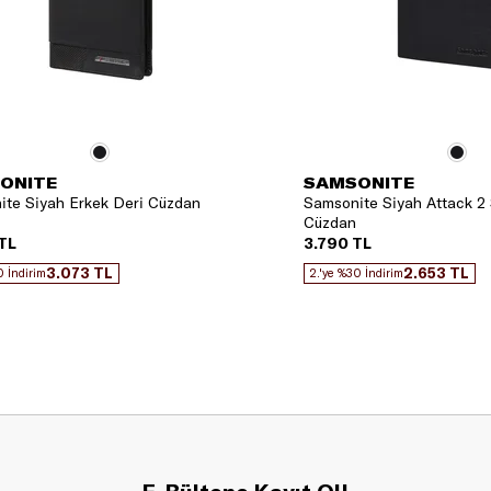
ONITE
SAMSONITE
ite Siyah Erkek Deri Cüzdan
Samsonite Siyah Attack 2 
Cüzdan
TL
3.790 TL
3.073 TL
2.653 TL
0 İndirim
2.'ye %30 İndirim