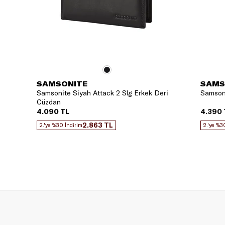
SAMSONITE
SAMS
Samsonite Siyah Attack 2 Slg Erkek Deri
Samson
Cüzdan
4.090 TL
4.390 
2.863 TL
2.'ye %30 İndirim
2.'ye %3