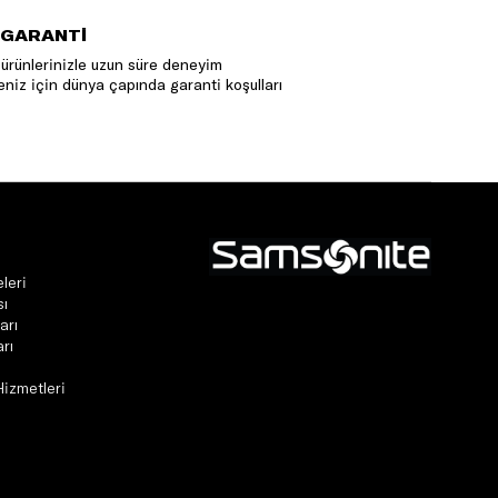
 GARANTİ
ürünlerinizle uzun süre deneyim
niz için dünya çapında garanti koşulları
leri
sı
arı
rı
Hizmetleri