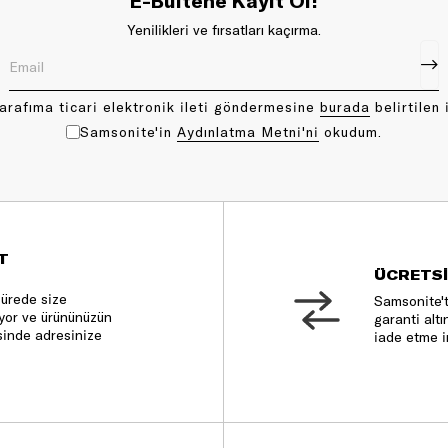
E-Bültene Kayıt Ol!
Yenilikleri ve fırsatları kaçırma.
arafıma ticari elektronik ileti göndermesine
bu rada
belirtilen 
Samsonite'in
Aydınlatma Metni'ni
okudum.
T
ÜCRETSİ
sürede size
Samsonite't
nıyor ve ürününüzün
garanti altı
sinde adresinize
iade etme i