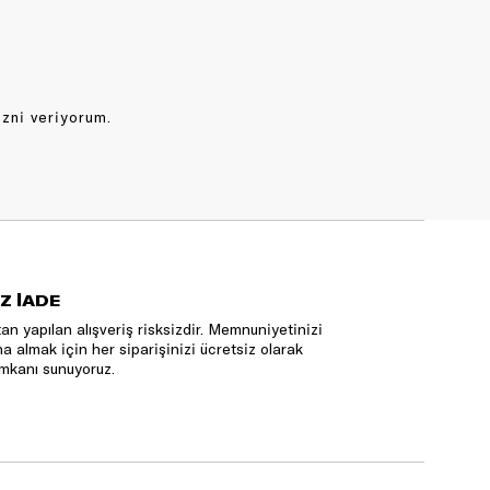
izni veriyorum.
Z İADE
an yapılan alışveriş risksizdir. Memnuniyetinizi
na almak için her siparişinizi ücretsiz olarak
mkanı sunuyoruz.