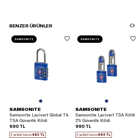
BENZER ÜRÜNLER
SAMSONITE
SAMSONITE
SAMSONITE
SAMSONITE
Samsonite Lacivert Global TA
Samsonite Lacivert TSA Kilitli
TSA Güvenlik Kilidi
2'li Güvenlik Kilidi
690 TL
990 TL
483 TL
693 TL
2.'ye %30 İndirim
2.'ye %30 İndirim