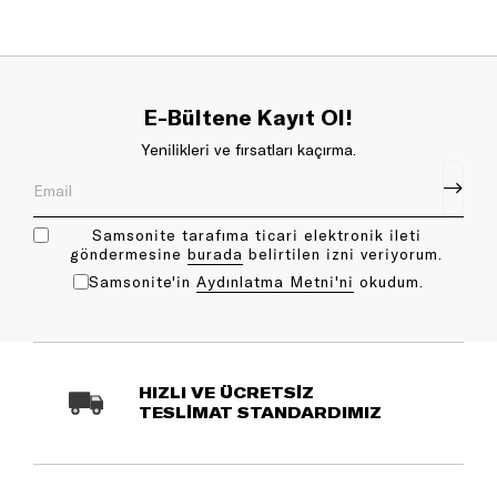
E-Bültene Kayıt Ol!
Yenilikleri ve fırsatları kaçırma.
Samsonite tarafıma ticari elektronik ileti
göndermesine
bu rada
belirtilen izni veriyorum.
Samsonite'in
Aydınlatma Metni'ni
okudum.
HIZLI VE ÜCRETSİZ
TESLİMAT STANDARDIMIZ