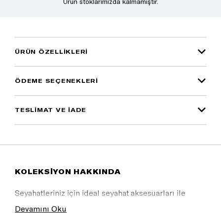
Ürün stoklarımızda kalmamıştır.
ÜRÜN ÖZELLIKLERI
ÖDEME SEÇENEKLERI
TESLİMAT VE İADE
KOLEKSİYON HAKKINDA
Seyahatleriniz için ideal seyahat aksesuarları ile
tarzınızı yansıtın.
Devamını Oku