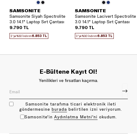
SAMSONITE
SAMSONITE
Samsonite Siyah Spectrolite
Samsonite Lacivert Spectrolite
3.0 14.1" Laptop Sırt Çantası
3.0 14.1" Laptop Sırt Çantası
9.790 TL
9.790 TL
6.853 TL
6.853 TL
2.'ye %30 İndirim
2.'ye %30 İndirim
E-Bültene Kayıt Ol!
Yenilikleri ve fırsatları kaçırma.
Samsonite tarafıma ticari elektronik ileti
göndermesine
bu rada
belirtilen izni veriyorum.
Samsonite'in
Aydınlatma Metni'ni
okudum.