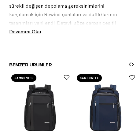
sürekli değişen depolama gereksinimlerini
karşılamak için Rewind çantaları ve duffle'larının
tasarımları yenilendi. Detaylı göze çarpan çeşitli
renkleri, geniş bir işlevsel özellik yelpazesine sahip
Devamını Oku
çağdaş tasarım ile birleşti.
BENZER ÜRÜNLER
SAMSONITE
SAMSONITE