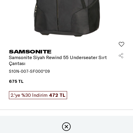
SAMSONITE
Samsonite Siyah Rewind 55 Underseater Sırt
Çantası
S10N-007-SF000*09
675 TL
2.'ye %30 İndirim
472 TL