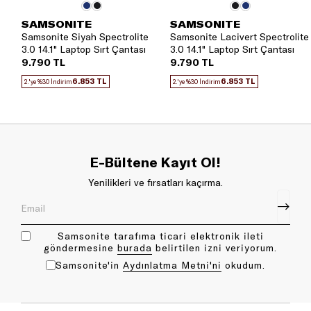
SAMSONITE
SAMSONITE
Samsonite Siyah Spectrolite
Samsonite Lacivert Spectrolite
3.0 14.1" Laptop Sırt Çantası
3.0 14.1" Laptop Sırt Çantası
9.790 TL
9.790 TL
6.853 TL
6.853 TL
2.'ye %30 İndirim
2.'ye %30 İndirim
E-Bültene Kayıt Ol!
Yenilikleri ve fırsatları kaçırma.
Samsonite tarafıma ticari elektronik ileti
göndermesine
bu rada
belirtilen izni veriyorum.
Samsonite'in
Aydınlatma Metni'ni
okudum.