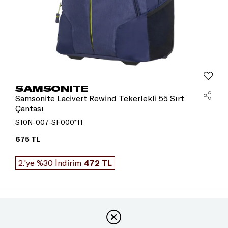
SAMSONITE
Samsonite Lacivert Rewind Tekerlekli 55 Sırt
Çantası
S10N-007-SF000*11
675 TL
2.'ye %30 İndirim
472 TL