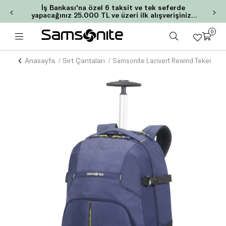
İş Bankası'na özel 6 taksit ve tek seferde
yapacağınız 25.000 TL ve üzeri ilk alışverişinize
2.000 TL MaxiPuan!
0
Anasayfa
Sırt Çantaları