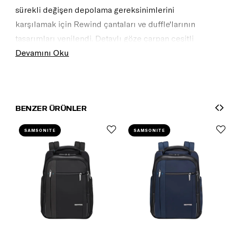
sürekli değişen depolama gereksinimlerini
karşılamak için Rewind çantaları ve duffle'larının
tasarımları yenilendi. Detaylı göze çarpan çeşitli
renkleri, geniş bir işlevsel özellik yelpazesine sahip
Devamını Oku
çağdaş tasarım ile birleşti.
BENZER ÜRÜNLER
SAMSONITE
SAMSONITE