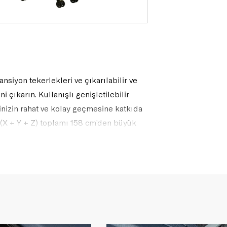
nsiyon tekerlekleri ve çıkarılabilir ve
i çıkarın. Kullanışlı genişletilebilir
inizin rahat ve kolay geçmesine katkıda
k (X + Y + Z) toplamı 158 cm’den büyük
r. .