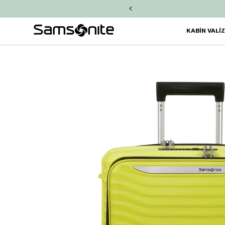
işinize
2.000 TL Chip-Para!
KABİN VALİ
360°
Fotoğraf