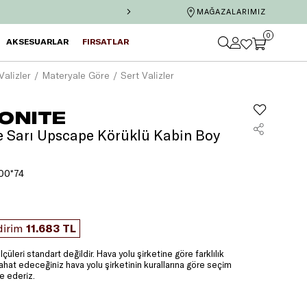
İş Bankası'na özel 6 taksit ve te
MAĞAZALARIMIZ
0
AKSESUARLAR
FIRSATLAR
Valizler
Materyale Göre
Sert Valizler
ONITE
 Sarı Upscape Körüklü Kabin Boy
00*74
dirim
11.683 TL
lçüleri standart değildir. Hava yolu şirketine göre farklılık
yahat edeceğiniz hava yolu şirketinin kurallarına göre seçim
e ederiz.