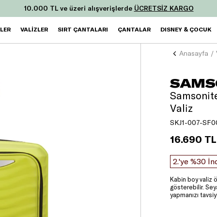
10.000 TL ve üzeri alışverişlerde
ÜCRETSİZ KARGO
ZLER
VALİZLER
SIRT ÇANTALARI
ÇANTALAR
DISNEY & ÇOCUK
Anasayfa
SAMS
Samsonite
Valiz
SKJ1-007-SF0
16.690 TL
2.'ye %30 İn
Kabin boy valiz ö
gösterebilir. Se
yapmanızı tavsiy