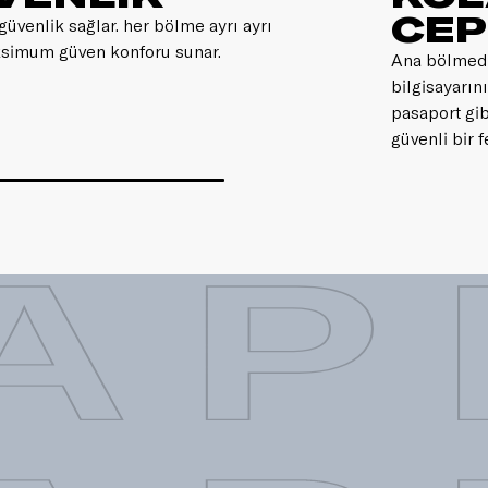
CEP
güvenlik sağlar. her bölme ayrı ayrı
maksimum güven konforu sunar.
Ana bölmede
bilgisayarın
pasaport gib
güvenli bir 
AP