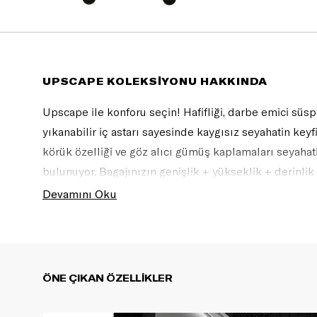
UPSCAPE KOLEKSİYONU HAKKINDA
Upscape ile konforu seçin! Hafifliği, darbe emici süspa
yıkanabilir iç astarı sayesinde kaygısız seyahatin keyfin
körük özelliği ve göz alıcı gümüş kaplamaları seyahat
bulunuyor. Bagajınızın genişlik + yükseklik + derinli
ve 292 cm’ye kadar ise oversize bagaj olarak kabul edili
Devamını Oku
ÖNE ÇIKAN ÖZELLİKLER