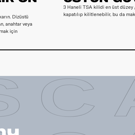
3 Haneli TSA kilidi en üst düzey 
kapatılıp kilitlenebilir, bu da 
arın. Dizüstü
an, anahtar veya
mak için
SC
nu