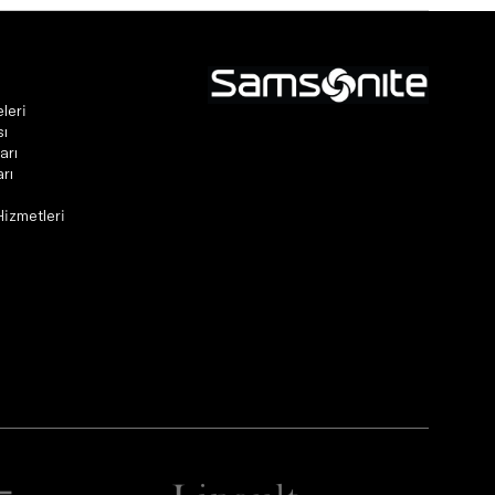
leri
sı
arı
rı
Hizmetleri