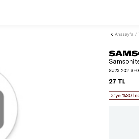
Anasayfa
SAMS
Samsonite
SU23-202-SF0
27 TL
2.'ye %30 İn