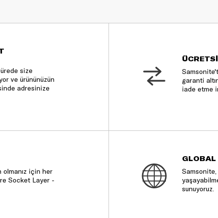
T
ÜCRETSİ
sürede size
Samsonite't
nıyor ve ürününüzün
garanti altı
sinde adresinize
iade etme i
GLOBAL
 olmanız için her
Samsonite, 
re Socket Layer -
yaşayabilme
sunuyoruz.