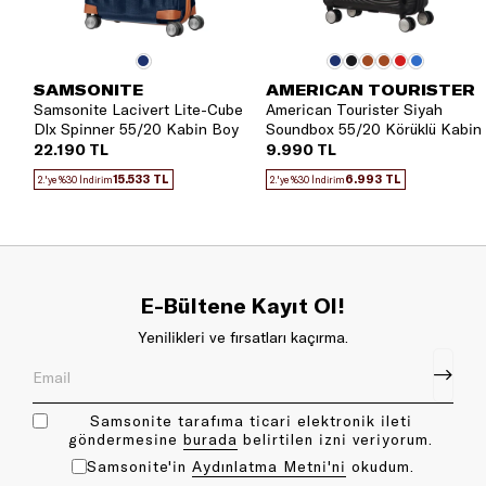
SAMSONITE
AMERICAN TOURISTER
Samsonite Lacivert Lite-Cube
American Tourister Siyah
Dlx Spinner 55/20 Kabin Boy
Soundbox 55/20 Körüklü Kabin
Valiz
Boy Valiz
22.190 TL
9.990 TL
15.533 TL
6.993 TL
2.'ye %30 İndirim
2.'ye %30 İndirim
E-Bültene Kayıt Ol!
Yenilikleri ve fırsatları kaçırma.
Samsonite tarafıma ticari elektronik ileti
göndermesine
bu rada
belirtilen izni veriyorum.
Samsonite'in
Aydınlatma Metni'ni
okudum.