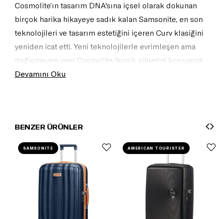
Cosmolite’ın tasarım DNA'sına içsel olarak dokunan
birçok harika hikayeye sadık kalan Samsonite, en son
teknolojileri ve tasarım estetiğini içeren Curv klasiğini
yeniden icat etti. Yeni teknolojilerle evrimleşen ama
değişmeyen yeni Cosmolite ikonik siluetini koruyarak
şimdi daha zarif üstelik çok daha hafif! Tüm bu
Devamını Oku
inovatif yenilikler, güncel ve trend moda renk paleti
ile birlikte bir uyum içerisinde eşleşiyor! <br/><br/>
<img
BENZER ÜRÜNLER
src="//shop.samsonite.co.uk/images/engl/grfx/sams_mad
in-eu.jpg" alt="Made in Europe"/>
SAMSONITE
AMERICAN TOURISTER