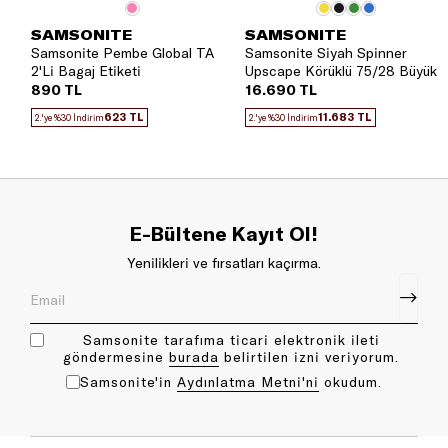
SAMSONITE
SAMSONITE
Samsonite Pembe Global TA
Samsonite Siyah Spinner
2'Li Bagaj Etiketi
Upscape Körüklü 75/28 Büyük
Boy Valiz
890 TL
16.690 TL
623 TL
11.683 TL
2.'ye %30 İndirim
2.'ye %30 İndirim
E-Bültene Kayıt Ol!
Yenilikleri ve fırsatları kaçırma.
Samsonite tarafıma ticari elektronik ileti
göndermesine
bu rada
belirtilen izni veriyorum.
Samsonite'in
Aydınlatma Metni'ni
okudum.