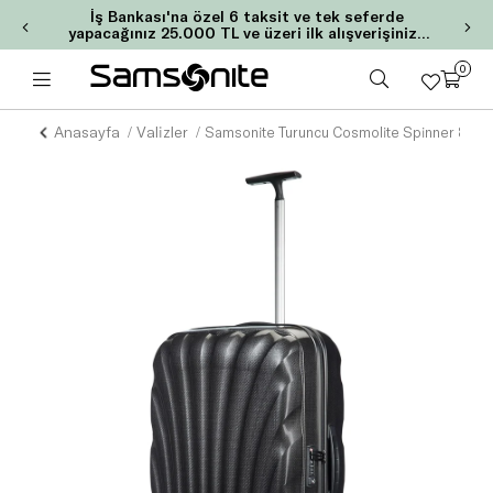
İş Bankası'na özel 6 taksit ve tek seferde
yapacağınız 25.000 TL ve üzeri ilk alışverişinize
2.000 TL MaxiPuan!
0
Anasayfa
Valizler