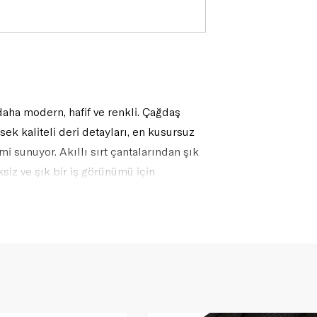
ha modern, hafif ve renkli. Çağdaş
k kaliteli deri detayları, en kusursuz
i sunuyor. Akıllı sırt çantalarından şık
siz ve şık bir iş görünümü için