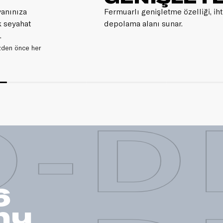
yanınıza
Fermuarlı genişletme özelliği, i
k seyahat
depolama alanı sunar.
.
izden önce her
-D
6
nu