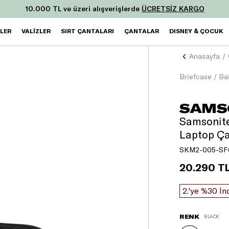
ksit ve tek seferde yapacağınız 25.000 TL ve üzeri ilk alışverişini
ZLER
VALİZLER
SIRT ÇANTALARI
ÇANTALAR
DISNEY & ÇOCUK
Anasayfa
Briefcase / Ba
SAMS
Samsonite
Laptop Ça
SKM2-005-SF
20.290 T
2.'ye %30 İn
RENK
BLACK