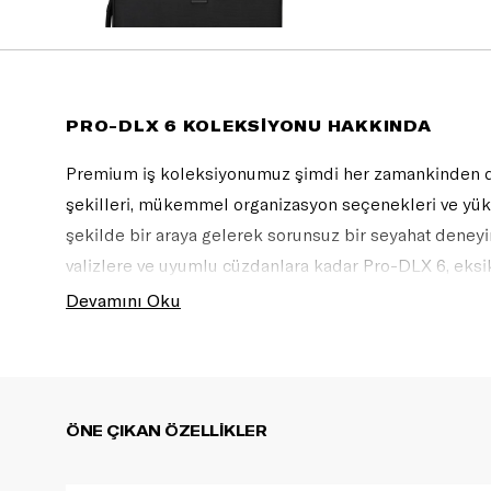
PRO-DLX 6 KOLEKSİYONU HAKKINDA
Premium iş koleksiyonumuz şimdi her zamankinden da
şekilleri, mükemmel organizasyon seçenekleri ve yükse
şekilde bir araya gelerek sorunsuz bir seyahat deneyim
valizlere ve uyumlu cüzdanlara kadar Pro-DLX 6, eksik
vazgeçilmeziniz olacak.
Devamını Oku
ÖNE ÇIKAN ÖZELLİKLER