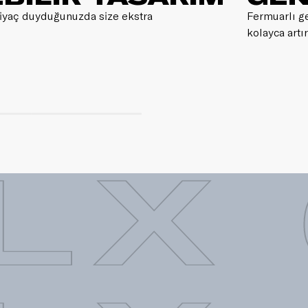
htiyaç duyduğunuzda size ekstra
Fermuarlı ge
kolayca artı
LX 