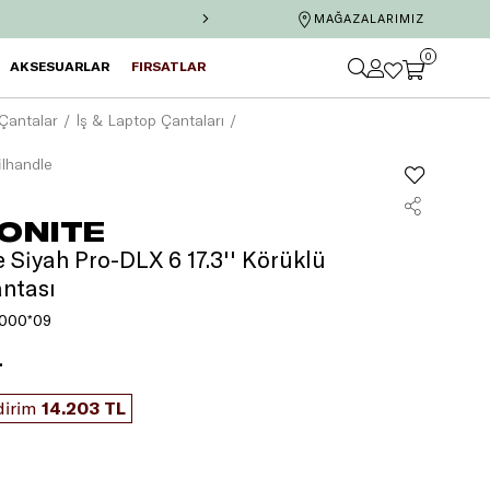
ze
2.000 TL MaxiPuan!
Axess’e özel 6 taksit ve tek
MAĞAZALARIMIZ
0
AKSESUARLAR
FIRSATLAR
Çantalar
İş & Laptop Çantaları
ilhandle
ONITE
 Siyah Pro-DLX 6 17.3'' Körüklü
ntası
000*09
L
dirim
14.203 TL