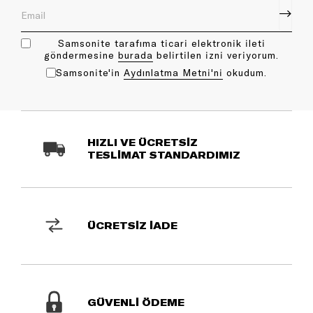
Samsonite tarafıma ticari elektronik ileti
göndermesine
bu rada
belirtilen izni veriyorum.
Samsonite'in
Aydınlatma Metni'ni
okudum.
HIZLI VE ÜCRETSİZ
TESLİMAT STANDARDIMIZ
ÜCRETSİZ İADE
GÜVENLİ ÖDEME