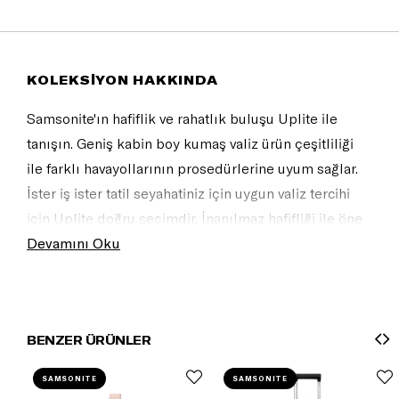
KOLEKSİYON HAKKINDA
Samsonite'ın hafiflik ve rahatlık buluşu Uplite ile
tanışın. Geniş kabin boy kumaş valiz ürün çeşitliliği
ile farklı havayollarının prosedürlerine uyum sağlar.
İster iş ister tatil seyahatiniz için uygun valiz tercihi
için Uplite doğru seçimdir. İnanılmaz hafifliği ile öne
çıkan bu koleksiyonun şık tasarım detayları,
Devamını Oku
fonksiyonel iç hacmi, konforlu tutma sapları ve
güvenli seyahat için TSA kilidi mevcuttur.
BENZER ÜRÜNLER
SAMSONITE
SAMSONITE