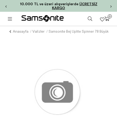
10.000 TL ve üzeri alışverişlerde
ÜCRETSİZ
KARGO
0
Anasayfa
Valizler
Samsonite Bej Uplite Spinner 78 Büyük Boy V