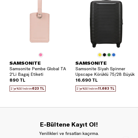
SAMSONITE
SAMSONITE
Samsonite Pembe Global TA
Samsonite Siyah Spinner
2'Li Bagaj Etiketi
Upscape Körüklü 75/28 Büyük
Boy Valiz
890 TL
16.690 TL
623 TL
11.683 TL
2.'ye %30 İndirim
2.'ye %30 İndirim
E-Bültene Kayıt Ol!
Yenilikleri ve fırsatları kaçırma.