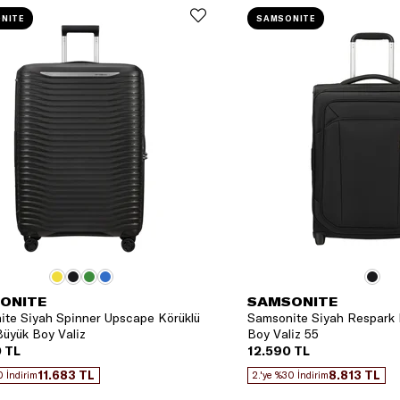
NITE
SAMSONITE
ONITE
SAMSONITE
te Siyah Spinner Upscape Körüklü
Samsonite Siyah Respark 
üyük Boy Valiz
Boy Valiz 55
 TL
12.590 TL
11.683 TL
8.813 TL
0 İndirim
2.'ye %30 İndirim