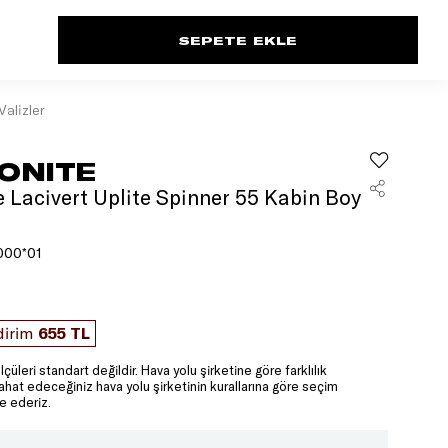
Valizler
ONITE
 Lacivert Uplite Spinner 55 Kabin Boy
000*01
dirim
655 TL
lçüleri standart değildir. Hava yolu şirketine göre farklılık
yahat edeceğiniz hava yolu şirketinin kurallarına göre seçim
e ederiz.