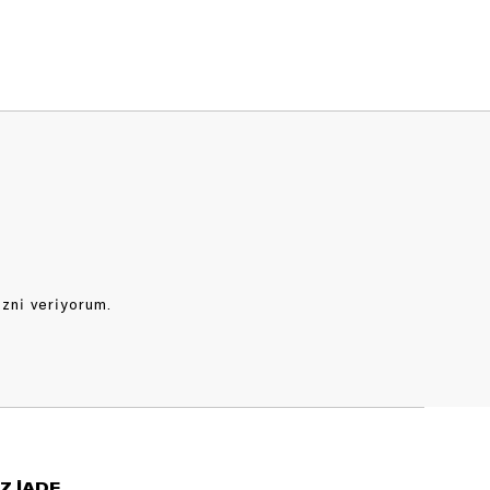
izni veriyorum.
Z İADE