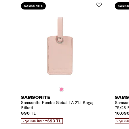
SAMSONITE
SAMSO
SAMSONITE
SAMS
Samsonite Pembe Global TA 2'Li Bagaj
Samsoni
Etiketi
75/28 B
890 TL
16.690
623 TL
2.'ye %30 İndirim
2.'ye %3