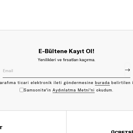
E-Bültene Kayıt Ol!
Yenilikleri ve fırsatları kaçırma.
arafıma ticari elektronik ileti göndermesine
bu rada
belirtilen 
Samsonite'in
Aydınlatma Metni'ni
okudum.
T
ÜCRETSİ