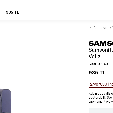
935 TL
Anasayfa
SAMS
Samsonite
Valiz
S99D-004-SF
935 TL
2.'ye %30 İn
Kabin boy valiz ö
gösterebilir. Se
yapmanızı tavsiy