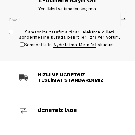
Yenilikleri ve fırsatları kaçırma.
Samsonite tarafıma ticari elektronik ileti
göndermesine
bu rada
belirtilen izni veriyorum.
Samsonite'in
Aydınlatma Metni'ni
okudum.
HIZLI VE ÜCRETSİZ
TESLİMAT STANDARDIMIZ
ÜCRETSİZ İADE