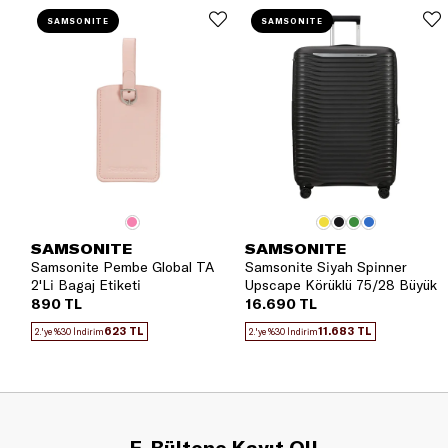
SAMSONITE
SAMSONITE
SAMSONITE
SAMSONITE
Samsonite Pembe Global TA
Samsonite Siyah Spinner
2'Li Bagaj Etiketi
Upscape Körüklü 75/28 Büyük
Boy Valiz
890 TL
16.690 TL
623 TL
11.683 TL
2.'ye %30 İndirim
2.'ye %30 İndirim
E-Bültene Kayıt Ol!