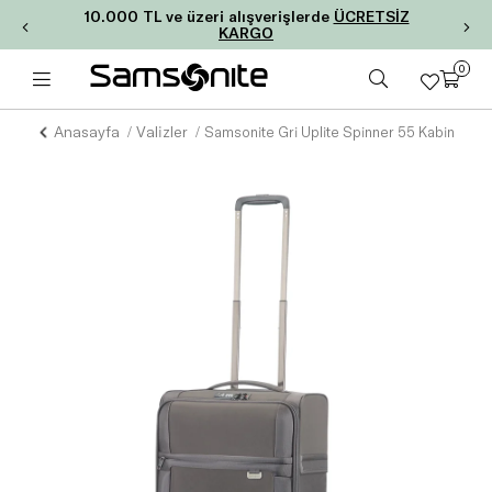
10.000 TL ve üzeri alışverişlerde
ÜCRETSİZ
KARGO
0
Anasayfa
Valizler
Samsonite Gri Uplite Spinner 55 Kabin Boy V