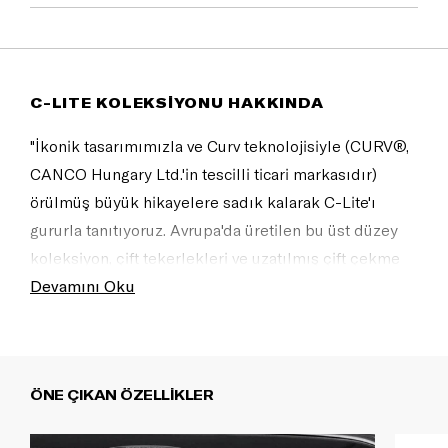
C-LITE KOLEKSİYONU HAKKINDA
"İkonik tasarımımızla ve Curv teknolojisiyle (CURV®,
CANCO Hungary Ltd.'in tescilli ticari markasıdır)
örülmüş büyük hikayelere sadık kalarak C-Lite'ı
gururla tanıtıyoruz. Avrupa'da üretilen bu üst düzey
koleksiyon, çift tekerlekleri ve uzatılmış çift çekme
kolu sayesinde artık çok daha akıcı bir seyahat
Devamını Oku
deneyimi sunuyor. İnanılmaz hafifliği ve mükemmel
konforu, yolculuğunuzu daha da keyifli kılacak.
Havayolunuzun XL valizler için boyut ve ağırlık
ÖNE ÇIKAN ÖZELLİKLER
kısıtlamaları olabilir. Check-in'de ek bagaj ücretiyle
karşılaşmamak için uçuştan önce lütfen kontrol edin.