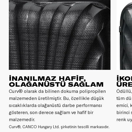
İNANILMAZ HAFİF,
İKO
OLAĞANÜSTÜ SAĞLAM
ÜRE
Curv® olarak da bilinen dokuma polipropilen
Ödüllü,
malzemeden üretilmiştir. Bu, özellikle düşük
tüm dü
sıcaklıklarda olağanüstü darbe performansı
emici, 
gösteren, son derece sağlam ve hafif bir
birinci
malzemedir.
renk uy
Curv®, CANCO Hungary Ltd. şirketinin tescilli markasıdır.