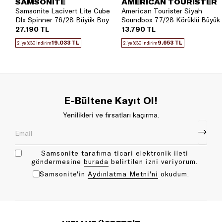
SAMSONITE
AMERICAN TOURISTER
Samsonite Lacivert Lite Cube
American Tourister Siyah
Dlx Spinner 76/28 Büyük Boy
Soundbox 77/28 Körüklü Büyük
Valiz
Boy Valiz
27.190 TL
13.790 TL
19.033 TL
9.653 TL
2.'ye %30 İndirim
2.'ye %30 İndirim
E-Bültene Kayıt Ol!
Yenilikleri ve fırsatları kaçırma.
Samsonite tarafıma ticari elektronik ileti
göndermesine
bu rada
belirtilen izni veriyorum.
Samsonite'in
Aydınlatma Metni'ni
okudum.