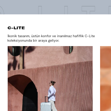
C-LIT
C-LITE
İkonik tasarım, üstün konfor ve inanılmaz hafiflik C-Lite
koleksiyonunda bir araya geliyor.