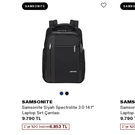
SAMSONITE
SAMSO
SAMSONITE
SAMS
Samsonite Siyah Spectrolite 3.0 14.1"
Samsoni
Laptop Sırt Çantası
Laptop 
9.790 TL
9.790 
6.853 TL
2.'ye %30 İndirim
2.'ye %3