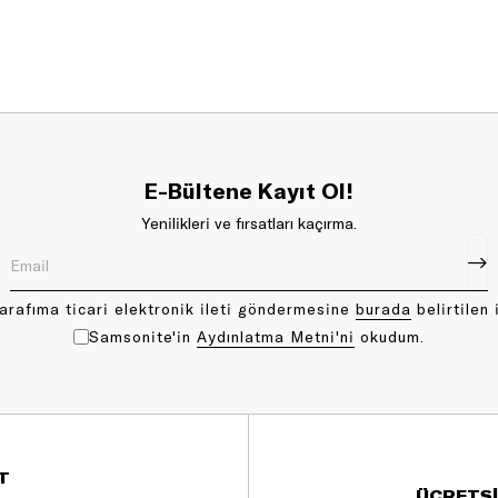
E-Bültene Kayıt Ol!
Yenilikleri ve fırsatları kaçırma.
arafıma ticari elektronik ileti göndermesine
bu rada
belirtilen 
Samsonite'in
Aydınlatma Metni'ni
okudum.
T
ÜCRETSİ