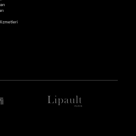
arı
rı
Hizmetleri