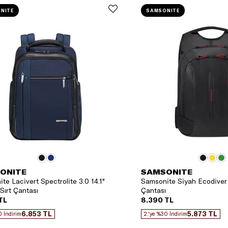
NITE
SAMSONITE
ONITE
SAMSONITE
te Lacivert Spectrolite 3.0 14.1"
Samsonite Siyah Ecodiver 
Sırt Çantası
Çantası
TL
8.390 TL
6.853 TL
5.873 TL
0 İndirim
2.'ye %30 İndirim