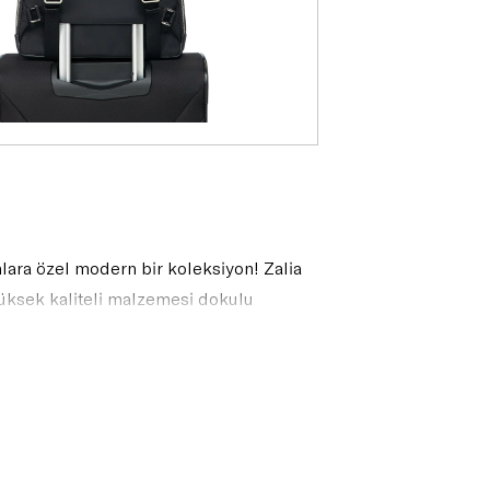
dınlara özel modern bir koleksiyon! Zalia
 Yüksek kaliteli malzemesi dokulu
aktadır.