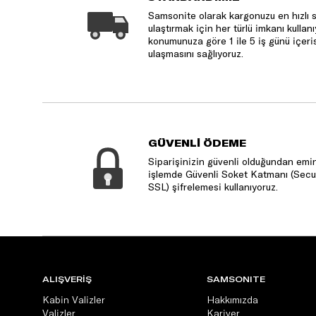
Samsonite olarak kargonuzu en hızlı 
ulaştırmak için her türlü imkanı kulla
konumunuza göre 1 ile 5 iş günü içeri
ulaşmasını sağlıyoruz.
GÜVENLİ ÖDEME
Siparişinizin güvenli olduğundan emin
işlemde Güvenli Soket Katmanı (Secu
SSL) şifrelemesi kullanıyoruz.
ALIŞVERİŞ
SAMSONITE
Kabin Valizler
Hakkımızda
Valizler
Kariyer