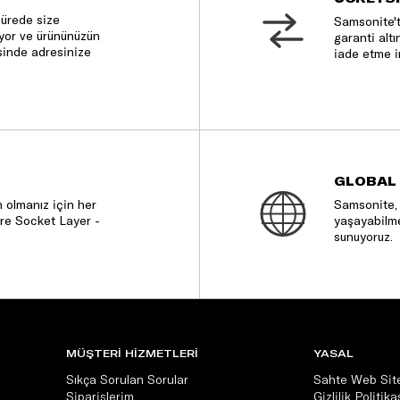
sürede size
Samsonite't
nıyor ve ürününüzün
garanti altı
sinde adresinize
iade etme i
GLOBAL
 olmanız için her
Samsonite, 
re Socket Layer -
yaşayabilme
sunuyoruz.
MÜŞTERİ HİZMETLERİ
YASAL
Sıkça Sorulan Sorular
Sahte Web Site
Siparişlerim
Gizlilik Politika