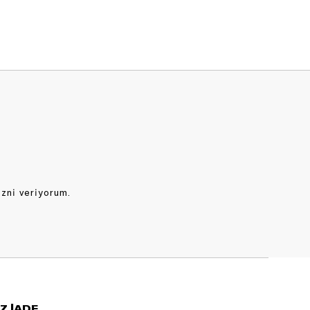
izni veriyorum.
Z İADE