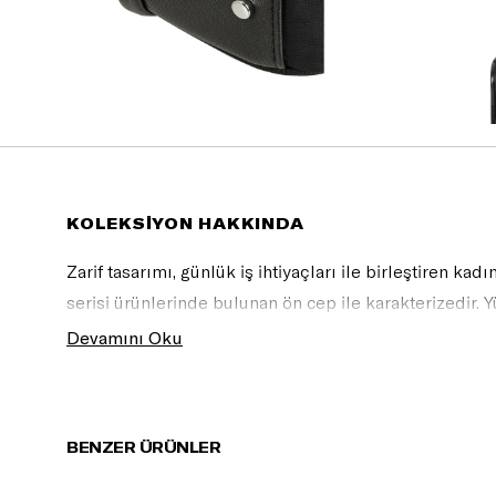
KOLEKSİYON HAKKINDA
Zarif tasarımı, günlük iş ihtiyaçları ile birleştiren ka
serisi ürünlerinde bulunan ön cep ile karakterizedir.
şekiller oluşturur ve metal detayları ile ön plana çıkm
Devamını Oku
BENZER ÜRÜNLER