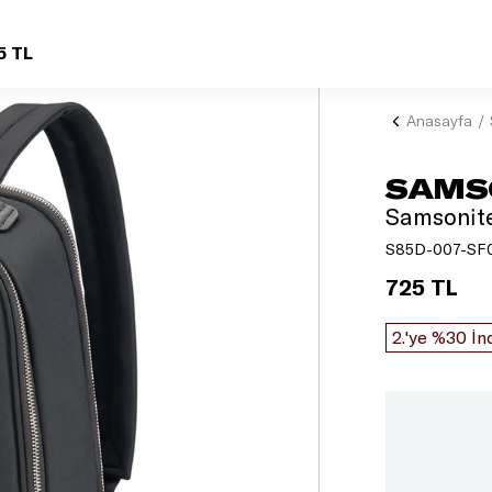
5 TL
Anasayfa
SAMS
Samsonite 
S85D-007-SF
725 TL
2.'ye %30 İn