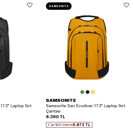
SAMSONITE
SAMSONITE
17.3" Laptop Sırt
Samsonite Sarı Ecodiver 17.3" Laptop Sırt
Çantası
8.390 TL
5.873 TL
2.'ye %30 İndirim