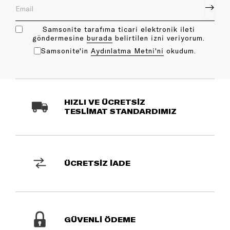
Samsonite tarafıma ticari elektronik ileti
göndermesine
bu rada
belirtilen izni veriyorum.
Samsonite'in
Aydınlatma Metni'ni
okudum.
HIZLI VE ÜCRETSİZ
TESLİMAT STANDARDIMIZ
ÜCRETSİZ İADE
GÜVENLİ ÖDEME