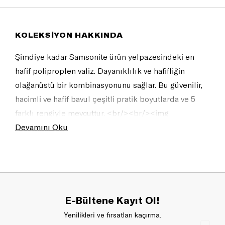
KOLEKSİYON HAKKINDA
Şimdiye kadar Samsonite ürün yelpazesindeki en
hafif poliproplen valiz. Dayanıklılık ve hafifliğin
olağanüstü bir kombinasyonunu sağlar. Bu güvenilir,
hacimli ve hafif bavul çeşitli pratik boyutlarda ve 5
farklı rengiyle mevcuttur. <br/><br/><img
src="""//shop.samsonite.co.uk/images/engl/grfx/sams_m
Devamını Oku
in-eu.jpg"""" alt=""""Made in Europe""""/>"""
E-Bültene Kayıt Ol!
Yenilikleri ve fırsatları kaçırma.