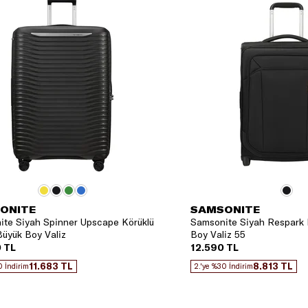
ONITE
SAMSONITE
te Siyah Spinner Upscape Körüklü
Samsonite Siyah Respark 
üyük Boy Valiz
Boy Valiz 55
 TL
12.590 TL
11.683 TL
8.813 TL
0 İndirim
2.'ye %30 İndirim