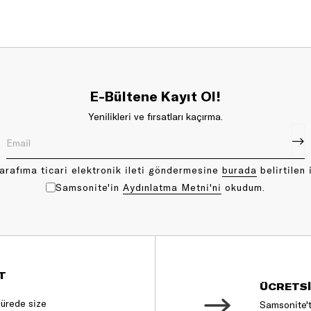
E-Bültene Kayıt Ol!
Yenilikleri ve fırsatları kaçırma.
arafıma ticari elektronik ileti göndermesine
bu rada
belirtilen 
Samsonite'in
Aydınlatma Metni'ni
okudum.
T
ÜCRETSİ
sürede size
Samsonite't