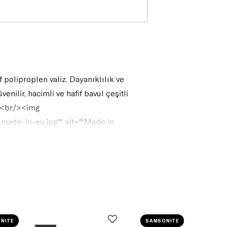
poliproplen valiz. Dayanıklılık ve
nilir, hacimli ve hafif bavul çeşitli
/><br/><img
made-in-eu.jpg"" alt=""Made in
NITE
SAMSONITE