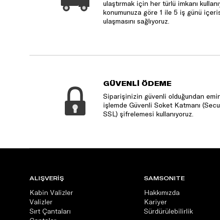
ulaştırmak için her türlü imkanı kulla
konumunuza göre 1 ile 5 iş günü içeri
ulaşmasını sağlıyoruz.
GÜVENLİ ÖDEME
Siparişinizin güvenli olduğundan emin
işlemde Güvenli Soket Katmanı (Secu
SSL) şifrelemesi kullanıyoruz.
ALIŞVERİŞ
SAMSONITE
Kabin Valizler
Hakkımızda
Valizler
Kariyer
Sırt Çantaları
Sürdürülebilirlik