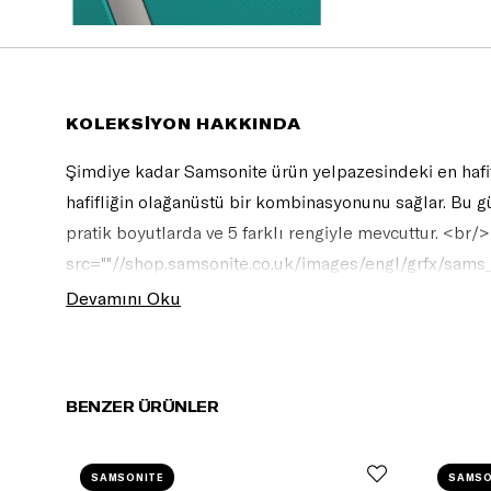
KOLEKSİYON HAKKINDA
Şimdiye kadar Samsonite ürün yelpazesindeki en hafif 
hafifliğin olağanüstü bir kombinasyonunu sağlar. Bu güve
pratik boyutlarda ve 5 farklı rengiyle mevcuttur. <br
src=""//shop.samsonite.co.uk/images/engl/grfx/sams_
Europe""/>"
Devamını Oku
BENZER ÜRÜNLER
SAMSONITE
SAMSO