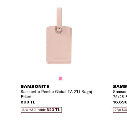
SAMSONITE
SAMS
Samsonite Pembe Global TA 2'Li Bagaj
Samsoni
Etiketi
75/28 B
890 TL
16.690
623 TL
2.'ye %30 İndirim
2.'ye %3