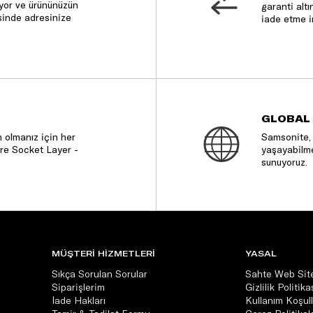
nıyor ve ürününüzün
garanti altı
sinde adresinize
iade etme i
GLOBAL
 olmanız için her
Samsonite, 
re Socket Layer -
yaşayabilme
sunuyoruz.
MÜŞTERİ HİZMETLERİ
YASAL
Sıkça Sorulan Sorular
Sahte Web Site
Siparişlerim
Gizlilik Politika
İade Hakları
Kullanım Koşull