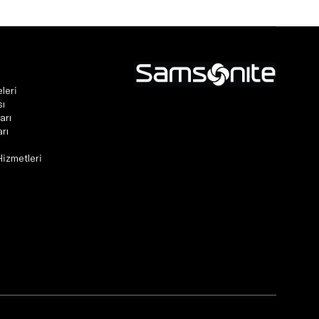
leri
sı
arı
rı
Hizmetleri