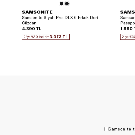
SAMSONITE
SAMS
Samsonite Siyah Pro-DLX 6 Erkek Deri
Samsoni
Cüzdan
Pasaport
4.390 TL
1.990 
3.073 TL
2.'ye %30 İndirim
2.'ye %3
Samsonite t