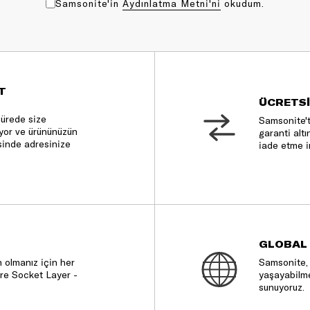
Samsonite'in
Aydınlatma Metni'ni
okudum.
T
ÜCRETSİ
sürede size
Samsonite't
nıyor ve ürününüzün
garanti altı
sinde adresinize
iade etme i
GLOBAL
 olmanız için her
Samsonite, 
re Socket Layer -
yaşayabilme
sunuyoruz.