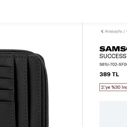
Anasayfa
SAMS
SUCCESS
S61U-702-SF0
389 TL
2.'ye %30 İn