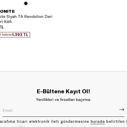
ONITE
te Siyah TA Revolution Deri
 Kılıfı
TL
1.393 TL
0 İndirim
E-Bültene Kayıt Ol!
Yenilikleri ve fırsatları kaçırma.
arafıma ticari elektronik ileti göndermesine
bu rada
belirtilen 