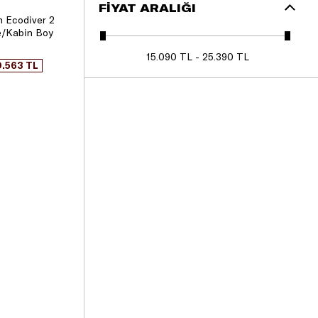
FIYAT ARALIĞI
h Ecodiver 2
le/Kabin Boy
15.090 TL - 25.390 TL
0.563 TL