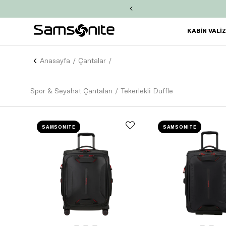
işinize
2.000 TL Chip-Para!
KABİN VALİ
Anasayfa
Çantalar
Spor & Seyahat Çantaları
Tekerlekli Duffle
SAMSONITE
SAMSONITE