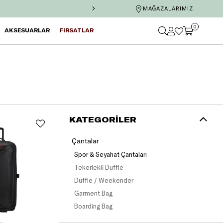
İş Bankası'na özel 6 taksit ve te
MAĞAZALARIMIZ
0
AKSESUARLAR
FIRSATLAR
KATEGORILER
Çantalar
Spor & Seyahat Çantaları
Tekerlekli Duffle
Duffle / Weekender
Garment Bag
Boarding Bag