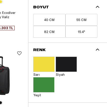
BOYUT
h Ecodiver
 Valiz
40 CM
55 CM
6.303 TL
82 CM
15.4"
RENK
Sarı
Siyah
Yeşil