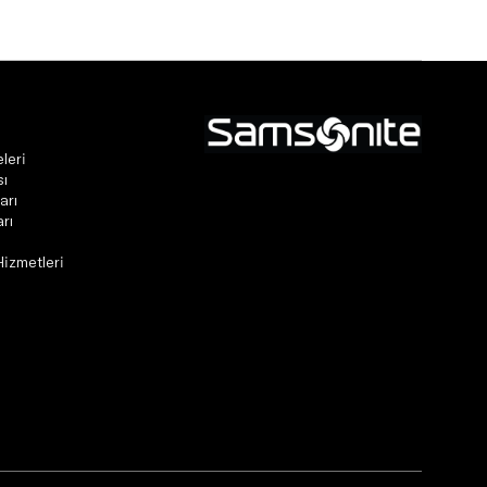
leri
sı
arı
rı
Hizmetleri