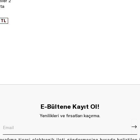
iver 2
nta
 TL
E-Bültene Kayıt Ol!
Yenilikleri ve fırsatları kaçırma.
arafıma ticari elektronik ileti göndermesine
bu rada
belirtilen 