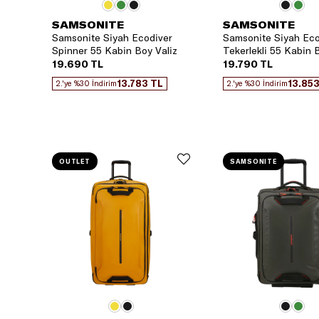
SAMSONITE
SAMSONITE
Samsonite Siyah Ecodiver
Samsonite Siyah Eco
Spinner 55 Kabin Boy Valiz
Tekerlekli 55 Kabin 
19.690 TL
19.790 TL
13.783 TL
13.853
2.'ye %30 İndirim
2.'ye %30 İndirim
OUTLET
SAMSONITE