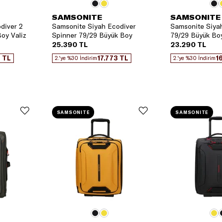
SAMSONITE
SAMSONITE
diver 2
Samsonite Siyah Ecodiver
Samsonite Siya
Boy Valiz
Spinner 79/29 Büyük Boy
79/29 Büyük Boy
Valiz
25.390 TL
23.290 TL
 TL
17.773 TL
1
2.'ye %30 İndirim
2.'ye %30 İndirim
SAMSONITE
SAMSONITE