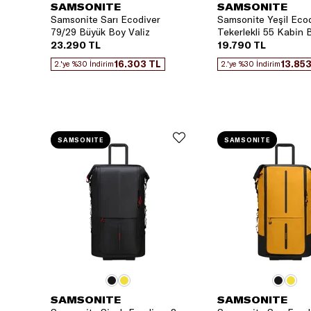
SAMSONITE
SAMSONITE
Samsonite Sarı Ecodiver
Samsonite Yeşil Ecod
79/29 Büyük Boy Valiz
Tekerlekli 55 Kabin 
23.290 TL
19.790 TL
16.303 TL
13.853
2.'ye %30 İndirim
2.'ye %30 İndirim
SAMSONITE
SAMSONITE
SAMSONITE
SAMSONITE