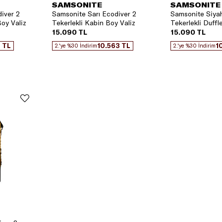
SAMSONITE
SAMSONITE
iver 2
Samsonite Sarı Ecodiver 2
Samsonite Siya
Boy Valiz
Tekerlekli Kabin Boy Valiz
Tekerlekli Duff
Valiz
15.090 TL
15.090 TL
 TL
10.563 TL
1
2.'ye %30 İndirim
2.'ye %30 İndirim