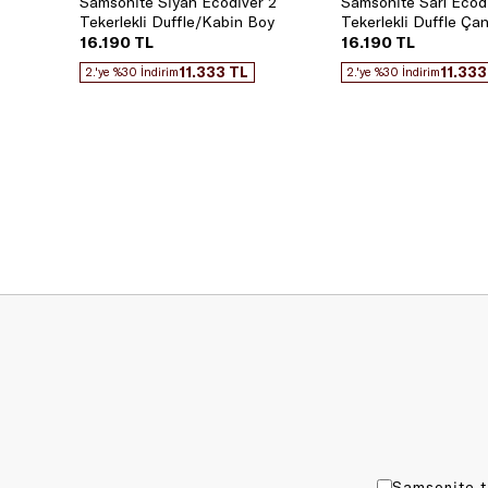
Samsonite Siyah Ecodiver 2
Samsonite Sarı Ecod
Tekerlekli Duffle/Kabin Boy
Tekerlekli Duffle Ça
Valiz
16.190 TL
16.190 TL
11.333 TL
11.333
2.'ye %30 İndirim
2.'ye %30 İndirim
Samsonite t