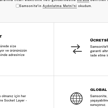
Samsonite'in
Aydınlatma Metni'ni
okudum.
T
ÜCRETSİ
sürede size
Samsonite't
nıyor ve ürününüzün
garanti altı
sinde adresinize
iade etme i
GLOBAL
 olmanız için her
Samsonite, 
re Socket Layer -
yaşayabilme
sunuyoruz.