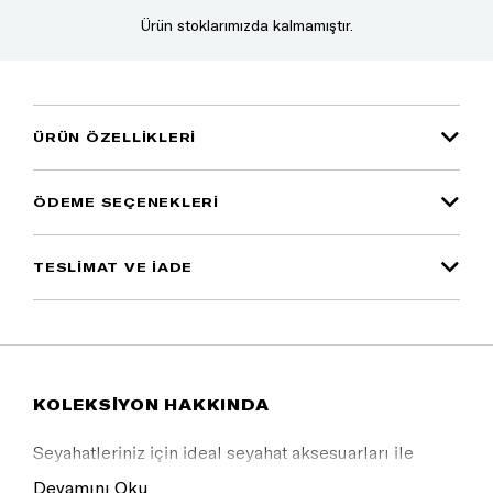
Ürün stoklarımızda kalmamıştır.
ÜRÜN ÖZELLIKLERI
ÖDEME SEÇENEKLERI
TESLİMAT VE İADE
KOLEKSİYON HAKKINDA
Seyahatleriniz için ideal seyahat aksesuarları ile
tarzınızı yansıtın.
Devamını Oku