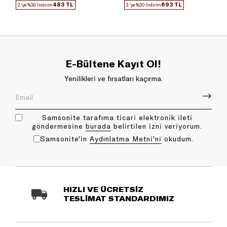
483 TL
693 TL
2.'ye %30 İndirim
2.'ye %30 İndirim
E-Bültene Kayıt Ol!
Yenilikleri ve fırsatları kaçırma.
Samsonite tarafıma ticari elektronik ileti
göndermesine
bu rada
belirtilen izni veriyorum.
Samsonite'in
Aydınlatma Metni'ni
okudum.
HIZLI VE ÜCRETSİZ
TESLİMAT STANDARDIMIZ