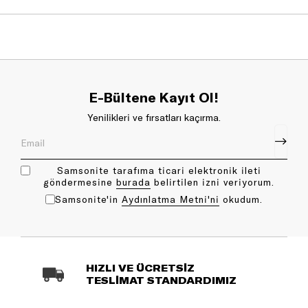
E-Bültene Kayıt Ol!
Yenilikleri ve fırsatları kaçırma.
Samsonite tarafıma ticari elektronik ileti
göndermesine
bu rada
belirtilen izni veriyorum.
Samsonite'in
Aydınlatma Metni'ni
okudum.
HIZLI VE ÜCRETSİZ
TESLİMAT STANDARDIMIZ