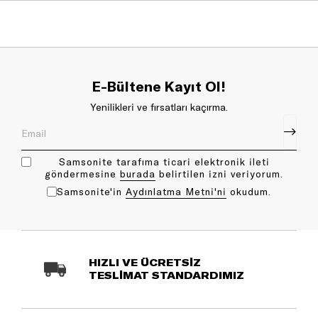
E-Bültene Kayıt Ol!
Yenilikleri ve fırsatları kaçırma.
Samsonite tarafıma ticari elektronik ileti
göndermesine
bu rada
belirtilen izni veriyorum.
Samsonite'in
Aydınlatma Metni'ni
okudum.
HIZLI VE ÜCRETSİZ
TESLİMAT STANDARDIMIZ