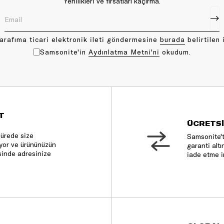
Yenilikleri ve fırsatları kaçırma.
arafıma ticari elektronik ileti göndermesine
bu rada
belirtilen 
Samsonite'in
Aydınlatma Metni'ni
okudum.
T
ÜCRETSİ
sürede size
Samsonite't
nıyor ve ürününüzün
garanti altı
sinde adresinize
iade etme i