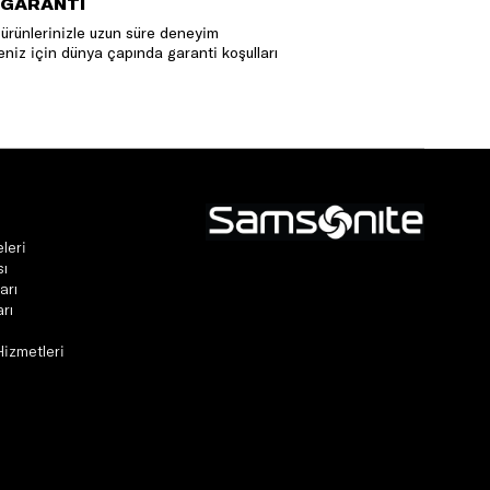
 GARANTİ
ürünlerinizle uzun süre deneyim
niz için dünya çapında garanti koşulları
leri
sı
arı
rı
Hizmetleri