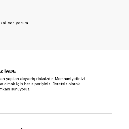
izni veriyorum.
Z İADE
an yapılan alışveriş risksizdir. Memnuniyetinizi
na almak için her siparişinizi ücretsiz olarak
mkanı sunuyoruz.