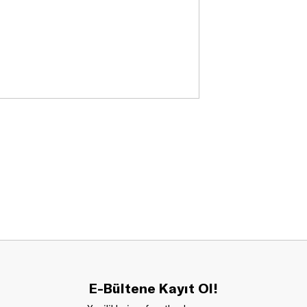
ızı yansıtın.
E-Bültene Kayıt Ol!