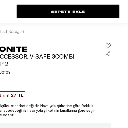
Test Kategori
ONITE
CCESSOR. V-SAFE 3COMBI
P 2
00*09
dirim
27 TL
lçüleri standart değildir. Hava yolu şirketine göre farklılık
yahat edeceğiniz hava yolu şirketinin kurallarına göre seçim
e ederiz.