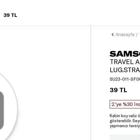
39 TL
Anasayfa
SAMS
TRAVEL A
LUG.STRA
SU23-011-SF0
39 TL
2.'ye %30 İn
Kabin boy valiz ö
gösterebilir. Se
yapmanızı tavsiy