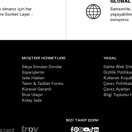
GLOBAL
 olmanız için her
Samsonite, 
re Socket Layer -
yaşayabilme
sunuyoruz.
MÜŞTERİ HİZMETLERİ
YASAL
Sıkça Sorulan Sorular
Sahte Web Site
Siparişlerim
Gizlilik Politika
İade Hakları
Kullanım Koşull
Tamir & Tadilat Formu
Çerez Politikala
Küresel Garanti
Çerez Ayarları
Bize Ulaşın
Bilgi Toplumu 
Kolay İade
BİZİ TAKİP EDİN!