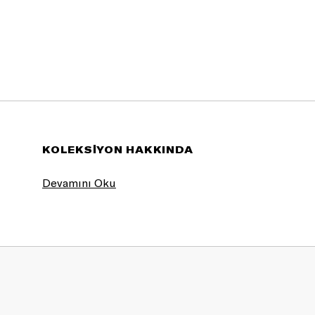
KOLEKSİYON HAKKINDA
Seyahatleriniz için ideal seyahat aksesuarları ile tarzın
Devamını Oku