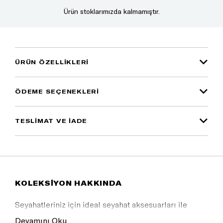
Ürün stoklarımızda kalmamıştır.
ÜRÜN ÖZELLIKLERI
ÖDEME SEÇENEKLERI
TESLİMAT VE İADE
KOLEKSİYON HAKKINDA
Seyahatleriniz için ideal seyahat aksesuarları ile
tarzınızı yansıtın.
Devamını Oku