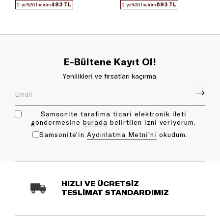
483 TL
693 TL
2.'ye %30 İndirim
2.'ye %30 İndirim
E-Bültene Kayıt Ol!
Yenilikleri ve fırsatları kaçırma.
Samsonite tarafıma ticari elektronik ileti
göndermesine
bu rada
belirtilen izni veriyorum.
Samsonite'in
Aydınlatma Metni'ni
okudum.
HIZLI VE ÜCRETSİZ
TESLİMAT STANDARDIMIZ