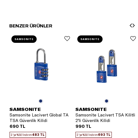
BENZER ÜRÜNLER
SAMSONITE
SAMSONITE
SAMSONITE
SAMSONITE
Samsonite Lacivert Global TA
Samsonite Lacivert TSA Kilitli
TSA Güvenlik Kilidi
2'li Güvenlik Kilidi
690 TL
990 TL
483 TL
693 TL
2.'ye %30 İndirim
2.'ye %30 İndirim