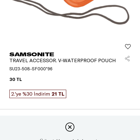
SAMSONITE
TRAVEL ACCESSOR. V-WATERPROOF POUCH
SU23-508-SF000*96
30 TL
2.'ye %30 İndirim
21 TL