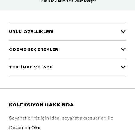
Ürün stoklarımızda kalmamıştır.
ÜRÜN ÖZELLIKLERI
ÖDEME SEÇENEKLERI
TESLİMAT VE İADE
KOLEKSİYON HAKKINDA
Seyahatleriniz için ideal seyahat aksesuarları ile
tarzınızı yansıtın.
Devamını Oku