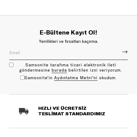
E-Bültene Kayıt Ol!
Yenilikleri ve fırsatları kaçırma.
Samsonite tarafıma ticari elektronik ileti
göndermesine
bu rada
belirtilen izni veriyorum.
Samsonite'in
Aydınlatma Metni'ni
okudum.
HIZLI VE ÜCRETSİZ
TESLİMAT STANDARDIMIZ