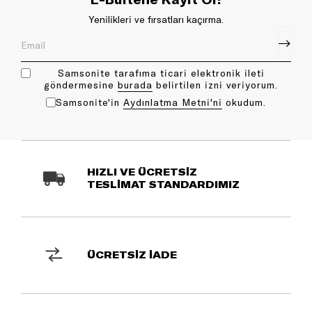
Yenilikleri ve fırsatları kaçırma.
Samsonite tarafıma ticari elektronik ileti
göndermesine
bu rada
belirtilen izni veriyorum.
Samsonite'in
Aydınlatma Metni'ni
okudum.
HIZLI VE ÜCRETSİZ
TESLİMAT STANDARDIMIZ
ÜCRETSİZ İADE