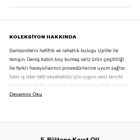
KOLEKSİYON HAKKINDA
Samsonite'ın hafiflik ve rahatlık buluşu Uplite ile
tanışın. Geniş kabin boy kumaş valiz ürün çeşitliliği
ile farklı havayollarının prosedürlerine uyum sağlar.
İster iş ister tatil seyahatiniz için uygun valiz tercihi
için Uplite doğru seçimdir. İnanılmaz hafifliği ile öne
çıkan bu koleksiyonun şık tasarım detayları,
Devamını Oku
fonksiyonel iç hacmi, konforlu tutma sapları ve
güvenli seyahat için TSA kilidi mevcuttur.
E-Bültene Kayıt Ol!