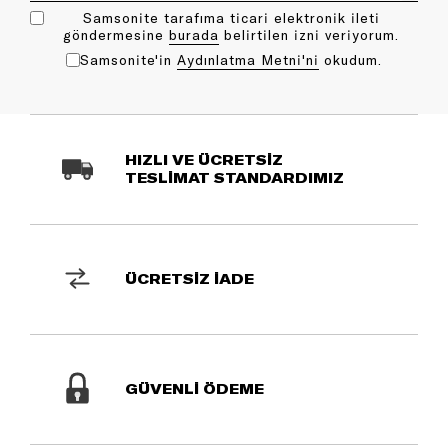
Samsonite tarafıma ticari elektronik ileti
göndermesine
bu rada
belirtilen izni veriyorum.
Samsonite'in
Aydınlatma Metni'ni
okudum.
HIZLI VE ÜCRETSİZ
TESLİMAT STANDARDIMIZ
ÜCRETSİZ İADE
GÜVENLİ ÖDEME