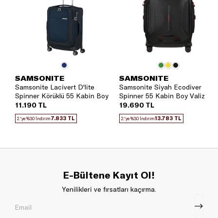
SAMSONITE
SAMSONITE
Samsonite Lacivert D'lite
Samsonite Siyah Ecodiver
Spinner Körüklü 55 Kabin Boy
Spinner 55 Kabin Boy Valiz
Valiz
11.190 TL
19.690 TL
7.833 TL
13.783 TL
2.'ye %30 İndirim
2.'ye %30 İndirim
E-Bültene Kayıt Ol!
Yenilikleri ve fırsatları kaçırma.