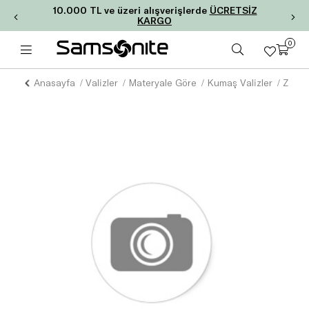
10.000 TL ve üzeri alışverişlerde
ÜCRETSİZ
KARGO
0
Anasayfa
Valizler
Materyale Göre
Kumaş Valizler
ZALIA