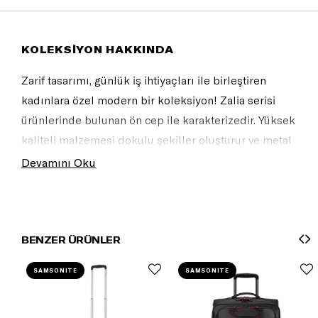
KOLEKSİYON HAKKINDA
Zarif tasarımı, günlük iş ihtiyaçları ile birleştiren
kadınlara özel modern bir koleksiyon! Zalia serisi
ürünlerinde bulunan ön cep ile karakterizedir. Yüksek
kaliteli malzemesi dokulu şekiller oluşturur ve metal
detayları ile ön plana çıkmaktadır.
Devamını Oku
BENZER ÜRÜNLER
SAMSONITE
SAMSONITE