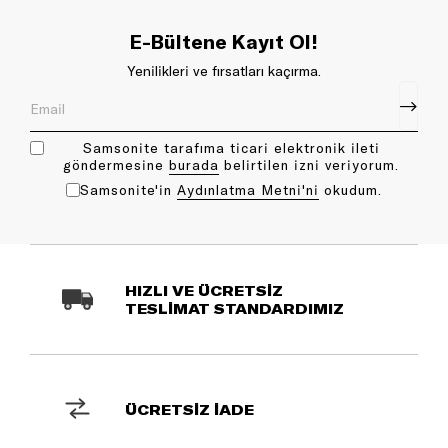
E-Bültene Kayıt Ol!
Yenilikleri ve fırsatları kaçırma.
Samsonite tarafıma ticari elektronik ileti
göndermesine
bu rada
belirtilen izni veriyorum.
Samsonite'in
Aydınlatma Metni'ni
okudum.
HIZLI VE ÜCRETSİZ
TESLİMAT STANDARDIMIZ
ÜCRETSİZ İADE