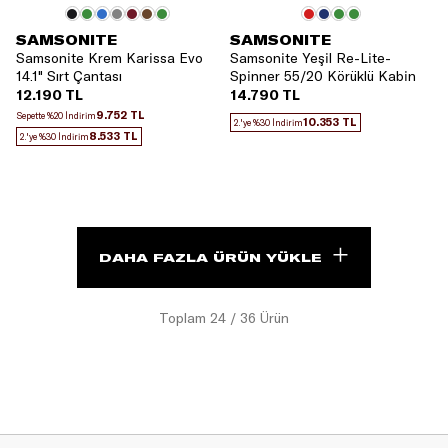
SAMSONITE
SAMSONITE
Samsonite Krem Karissa Evo
Samsonite Yeşil Re-Lite-
14.1" Sırt Çantası
Spinner 55/20 Körüklü Kabin
Boy Valiz
12.190 TL
14.790 TL
9.752 TL
Sepette %20 İndirim
10.353 TL
2.'ye %30 İndirim
8.533 TL
2.'ye %30 İndirim
DAHA FAZLA ÜRÜN YÜKLE
Toplam
24
/
36
Ürün