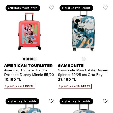
AMERICAN TOURISTER
KİŞİSELLEŞTİRİLEBİLİR
AMERICAN TOURISTER
SAMSONITE
American Tourister Pembe
Samsonite Mavi C-Lite Disney
Dashpop Disney Minnie 55/20
Spinner 69/25 cm Orta Boy
Körüklü Kabin Boy Valiz
Valiz
10.190 TL
27.490 TL
7.133 TL
19.243 TL
2.'ye %30 İndirim
2.'ye %30 İndirim
KİŞİSELLEŞTİRİLEBİLİR
KİŞİSELLEŞTİRİLEBİLİR