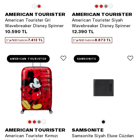
AMERICAN TOURISTER
AMERICAN TOURISTER
American Tourister Gri
American Tourister Siyah
Wavebreaker Disney Spinner
Wavebreaker Disney Spinner
67 Orta Boy Valiz
77 Büyük Boy Valiz
10.590 TL
12.390 TL
7.413 TL
8.673 TL
2.'ye %30 İndirim
2.'ye %30 İndirim
AMERICAN TOURISTER
SAMSONITE
AMERICAN TOURISTER
SAMSONITE
American Tourister Kırmızı
Samsonite Siyah Eluxe Cüzdan