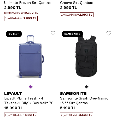
Ultimate Frozen Sırt Çantası
Groove Sırt Çantası
2.990 TL
2.990 TL
2.392 TL
Sepette %20 İndirim
2.093 TL
2.'ye %30 İndirim
2.093 TL
2.'ye %30 İndirim
OUTLET
SAMSONITE
LIPAULT
SAMSONITE
Lipault Plume Fresh - 4
Samsonite Siyah Dye-Namic
Tekerlekli Büyük Boy Valiz 70
15.6" Sırt Çantası
cm
15.990 TL
5.190 TL
11.193 TL
3.633 TL
2.'ye %30 İndirim
2.'ye %30 İndirim