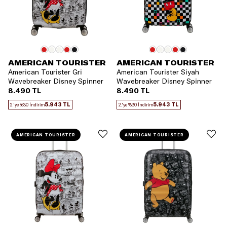
AMERICAN TOURISTER
AMERICAN TOURISTER
American Tourister Gri
American Tourister Siyah
Wavebreaker Disney Spinner
Wavebreaker Disney Spinner
55 Kabin Boy Valiz
55 Kabin Boy Valiz
8.490 TL
8.490 TL
5.943 TL
5.943 TL
2.'ye %30 İndirim
2.'ye %30 İndirim
AMERICAN TOURISTER
AMERICAN TOURISTER