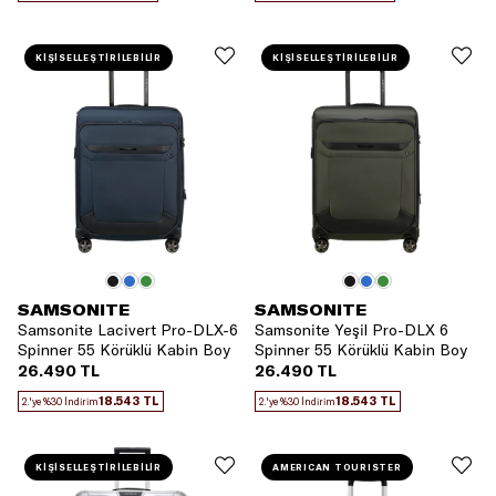
KİŞİSELLEŞTİRİLEBİLİR
KİŞİSELLEŞTİRİLEBİLİR
SAMSONITE
SAMSONITE
Samsonite Lacivert Pro-DLX-6
Samsonite Yeşil Pro-DLX 6
Spinner 55 Körüklü Kabin Boy
Spinner 55 Körüklü Kabin Boy
Valiz
Valiz
26.490 TL
26.490 TL
18.543 TL
18.543 TL
2.'ye %30 İndirim
2.'ye %30 İndirim
KİŞİSELLEŞTİRİLEBİLİR
AMERICAN TOURISTER