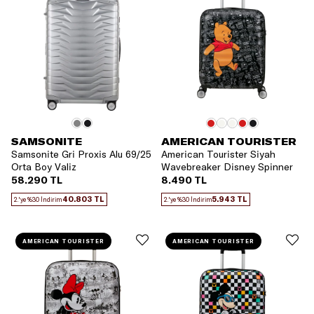
SAMSONITE
AMERICAN TOURISTER
Samsonite Gri Proxis Alu 69/25
American Tourister Siyah
Orta Boy Valiz
Wavebreaker Disney Spinner
55 Kabin Boy Valiz
58.290 TL
8.490 TL
40.803 TL
5.943 TL
2.'ye %30 İndirim
2.'ye %30 İndirim
AMERICAN TOURISTER
AMERICAN TOURISTER