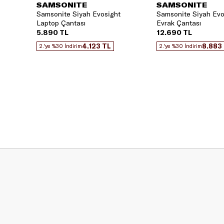
SAMSONITE
SAMSONITE
Samsonite Siyah Evosight
Samsonite Siyah Evo
Laptop Çantası
Evrak Çantası
5.890 TL
12.690 TL
4.123 TL
8.883
2.'ye %30 İndirim
2.'ye %30 İndirim