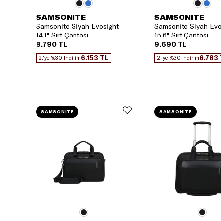
SAMSONITE
SAMSONITE
Samsonite Siyah Evosight
Samsonite Siyah Evo
14.1" Sırt Çantası
15.6" Sırt Çantası
8.790 TL
9.690 TL
6.153 TL
6.783
2.'ye %30 İndirim
2.'ye %30 İndirim
SAMSONITE
SAMSONITE