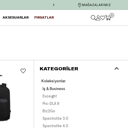
İş Bankası'na özel 6 taksit ve te
MAĞAZALARIMIZ
0
AKSESUARLAR
FIRSATLAR
KATEGORILER
Koleksiyonlar
İş & Business
Evosight
Pro-DLX 6
Biz2Go
Spectrolite 3.0
Spectrolite 4.0