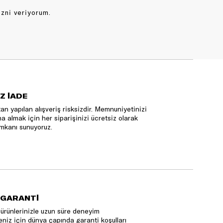
izni veriyorum.
Z İADE
an yapılan alışveriş risksizdir. Memnuniyetinizi
na almak için her siparişinizi ücretsiz olarak
mkanı sunuyoruz.
 GARANTİ
ürünlerinizle uzun süre deneyim
niz için dünya çapında garanti koşulları