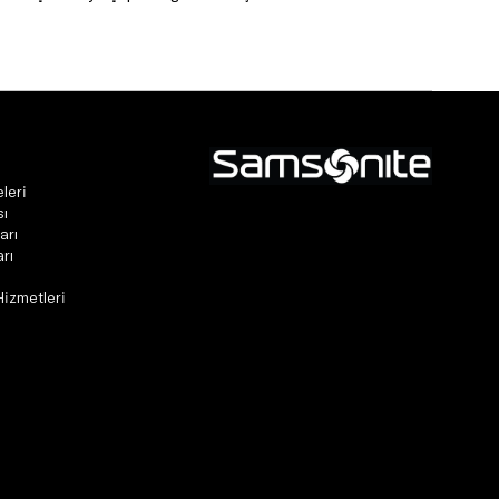
leri
sı
arı
rı
Hizmetleri