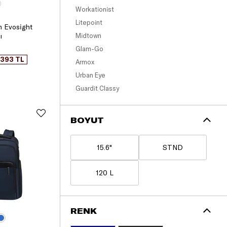
Workationist
Litepoint
h Evosight
ı
Midtown
Glam-Go
.393 TL
Armox
Urban Eye
Guardit Classy
BOYUT
15.6"
STND
120 L
RENK