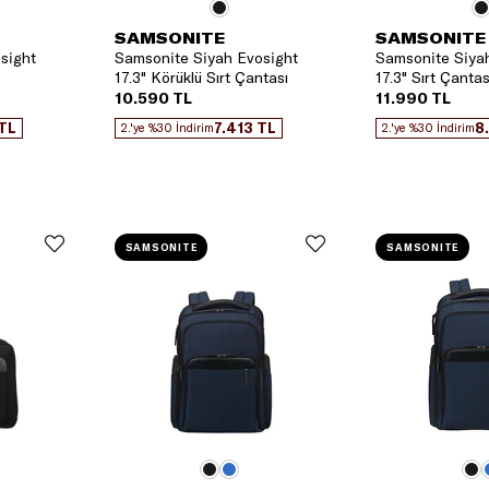
SAMSONITE
SAMSONITE
sight
Samsonite Siyah Evosight
Samsonite Siya
17.3" Körüklü Sırt Çantası
17.3" Sırt Çantas
10.590 TL
11.990 TL
 TL
7.413 TL
8
2.'ye %30 İndirim
2.'ye %30 İndirim
SAMSONITE
SAMSONITE