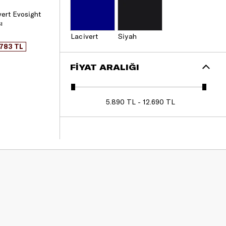
ert Evosight
ı
Lacivert
Siyah
.783 TL
FIYAT ARALIĞI
5.890 TL - 12.690 TL