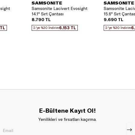
SAMSONITE
SAMSONITE
sight
Samsonite Lacivert Evosight
Samsonite Laciv
14.1" Sırt Çantası
15.6" Sırt Çantas
8.790 TL
9.690 TL
 TL
6.153 TL
6
2.'ye %30 İndirim
2.'ye %30 İndirim
E-Bültene Kayıt Ol!
Yenilikleri ve fırsatları kaçırma.