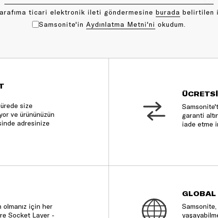
arafıma ticari elektronik ileti göndermesine
bu rada
belirtilen 
Samsonite'in
Aydınlatma Metni'ni
okudum.
T
ÜCRETSİ
sürede size
Samsonite't
nıyor ve ürününüzün
garanti altı
sinde adresinize
iade etme i
GLOBAL
 olmanız için her
Samsonite, 
re Socket Layer -
yaşayabilme