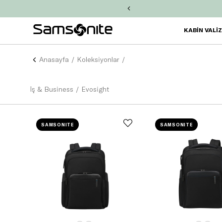
işinize
2.000 TL Chip-Para!
KABİN VALİ
Anasayfa
Koleksiyonlar
İş & Business
Evosight
SAMSONITE
SAMSONITE